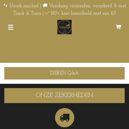
Ga
🐾 Uniek aanbod | 🚚 Vandaag verzonden: verzekerd & met
direct
Track & Trace | ✅ 180+ keer beoordeeld met een 10!
naar
de
hoofdinhoud
DIEREN Q&A
ONZE ZEKERHEDEN