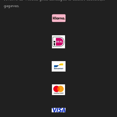
gegeven
.