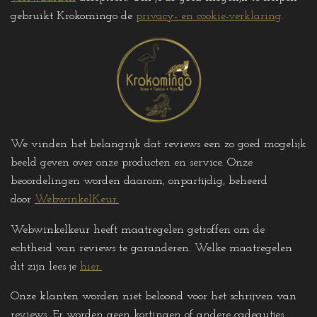
p
a
k
gebruikt Krokomingo de
privacy- en cookie-verklaring
.
m
We vinden het belangrijk dat reviews een zo goed mogelijk
beeld geven over onze producten en service. Onze
beoordelingen worden daarom, onpartijdig, beheerd
door
WebwinkelKeur.
Webwinkelkeur heeft maatregelen getroffen om de
echtheid van reviews te garanderen. Welke maatregelen
dit zijn lees je
hier
.
Onze klanten worden niet beloond voor het schrijven van
reviews. Er worden geen kortingen of andere cadeautjes