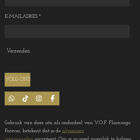
E-MAILADRES *
Verzenden
VOLG ONS
W
T
I
F
h
i
n
a
a
k
s
c
t
T
t
e
Gebruik van deze site, als onderdeel van V.O.F. Flamingo
s
o
a
b
Forever, betekent dat je de
algemene
A
k
g
o
p
r
o
voorwaarden
accepteert. Om je zo goed mogelijk te helpen