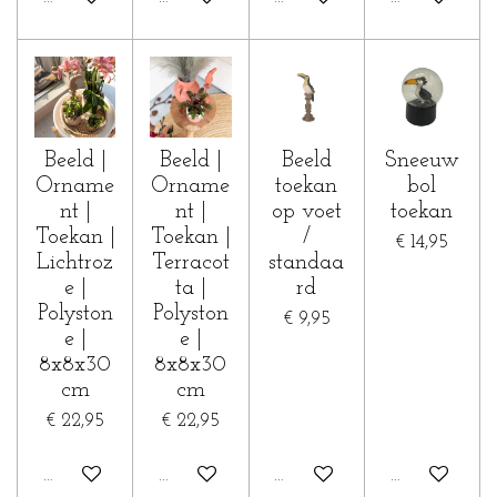
Beeld |
Beeld |
Beeld
Sneeuw
Orname
Orname
toekan
bol
nt |
nt |
op voet
toekan
Toekan |
Toekan |
/
€ 14,95
Lichtroz
Terracot
standaa
e |
ta |
rd
Polyston
Polyston
€ 9,95
e |
e |
8x8x30
8x8x30
cm
cm
€ 22,95
€ 22,95
In winkelwagen
In winkelwagen
In winkelwagen
In winkelwa