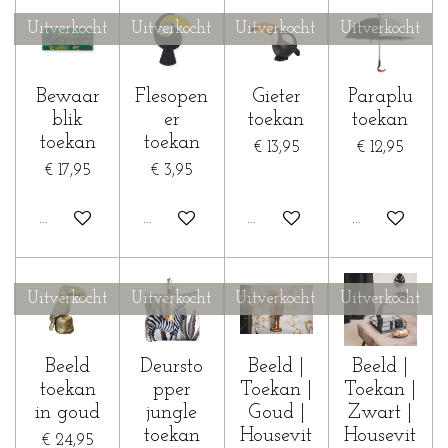
Uitverkocht
Uitverkocht
Uitverkocht
Uitverkocht
Bewaar
Flesopen
Gieter
Paraplu
blik
er
toekan
toekan
toekan
toekan
€ 13,95
€ 12,95
€ 17,95
€ 3,95
Houd mij op de hoogte
Houd mij op de hoogte
Houd mij op de hoogte
Houd mij op 
Uitverkocht
Uitverkocht
Uitverkocht
Uitverkocht
Beeld
Deursto
Beeld |
Beeld |
toekan
pper
Toekan |
Toekan |
in goud
jungle
Goud |
Zwart |
toekan
Housevit
Housevit
€ 24,95