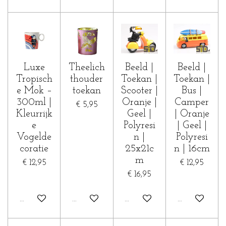
Luxe
Theelich
Beeld |
Beeld |
Tropisch
thouder
Toekan |
Toekan |
e Mok –
toekan
Scooter |
Bus |
300ml |
Oranje |
Camper
€ 5,95
Kleurrijk
Geel |
| Oranje
e
Polyresi
| Geel |
Vogelde
n |
Polyresi
coratie
25x21c
n | 16cm
m
€ 12,95
€ 12,95
€ 16,95
In winkelwagen
In winkelwagen
In winkelwagen
In winkelwa