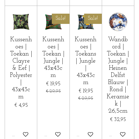
Sale!
Sale!
Kussenh
Kussenh
Kussenh
Wandb
oes |
oes |
oes |
ord |
Toekan |
Toekan |
Toekans
Toekan |
Clayre
Jungle |
| Jungle
Jungle |
& Eef |
43x43c
|
Heinen
Polyester
m
43x43c
Delfst
|
m
Blauw |
€ 19,95
43x43c
Rond |
€ 19,95
€ 29,95
m
Keramie
€ 29,95
k |
€ 4,95
26,5cm
€ 32,95
In winkelwagen
In winkelwagen
In winkelwagen
In winkelwa