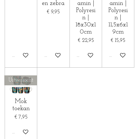
en zebra
amin |
amin |
Polyresi
Polyresi
€ 9,95
n |
n |
18x30x1
11,5x6x1
0cm
9cm
€ 22,95
€ 15,95
Houd mij op de hoogte
Houd mij op de hoogte
Houd mij op de hoogte
Houd mij op 
Uitverkocht
Mok
toekan
€ 7,95
Houd mij op de hoogte