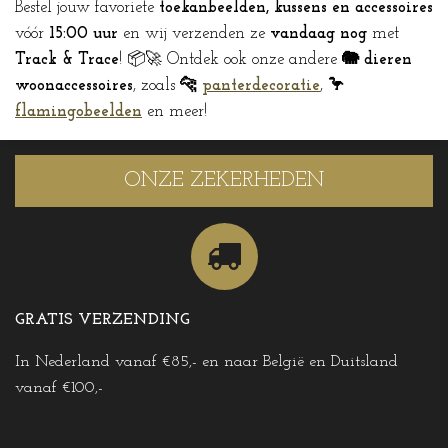
Bestel jouw favoriete
toekanbeelden, kussens en accessoires
vóór
15:00 uur
en wij verzenden ze
vandaag nog
met
Track & Trace
! 📦🚀 Ontdek ook onze andere
🐘 dieren
woonaccessoires
, zoals
🐆
panterdecoratie
,
🦩
flamingobeelden
en meer!
ONZE ZEKERHEDEN
GRATIS VERZENDING
In Nederland vanaf €85,- en naar België en Duitsland
vanaf €100,-