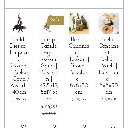
Sale!
Beeld |
Lamp |
Beeld |
Beeld |
Dieren |
Tafella
Orname
Orname
Luipaar
mp |
nt |
nt |
d |
Toekan |
Toekan |
Toekan |
Krokodil
Goud |
Groen |
Peach |
| Toekan
Polyresi
Polyston
Polyston
| Goud /
n |
e |
e |
Zwart |
47,5x19,
8x8x30
8x8x30
40cm
5x17,5c
cm
cm
m
€ 37,95
€ 22,95
€ 22,95
€ 65,00
€ 88,95
In winkelwagen
In winkelwagen
In winkelwagen
In winkelwa