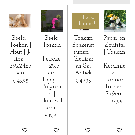
Nieuw
binnen!
Beeld |
Beeld
Toekan
Peper en
Toekan |
Toekan
Boekenst
Zoutstel
Hout | J-
–
eunen –
| Toekan
line |
Felroze
Gietijzer
|
29x24x3
– 29,5
en Set
Keramie
3cm
cm
Antiek
k |
Hoog –
Hannah
€ 43,95
€ 49,95
Polyresi
Turner |
n |
7x9cm
Housevit
€ 34,95
amin
€ 19,95
In winkelwagen
In winkelwagen
In winkelwagen
In winkelwa