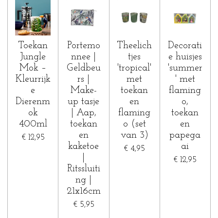
Toekan
Portemo
Theelich
Decorati
Jungle
nnee |
tjes
e huisjes
Mok –
Geldbeu
'tropical'
'summer
Kleurrijk
rs |
met
' met
e
Make-
toekan
flaming
Dierenm
up tasje
en
o,
ok
| Aap,
flaming
toekan
400ml
toekan
o (set
en
en
van 3)
papega
€ 12,95
kaketoe
ai
€ 4,95
|
€ 12,95
Ritssluiti
ng |
21x16cm
€ 5,95