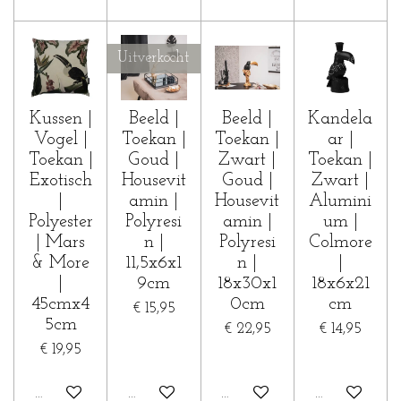
Uitverkocht
Kussen |
Beeld |
Beeld |
Kandela
Vogel |
Toekan |
Toekan |
ar |
Toekan |
Goud |
Zwart |
Toekan |
Exotisch
Housevit
Goud |
Zwart |
|
amin |
Housevit
Alumini
Polyester
Polyresi
amin |
um |
| Mars
n |
Polyresi
Colmore
& More
11,5x6x1
n |
|
|
9cm
18x30x1
18x6x21
45cmx4
0cm
cm
€ 15,95
5cm
€ 22,95
€ 14,95
€ 19,95
In winkelwagen
Houd mij op de hoogte
In winkelwagen
In winkelwa