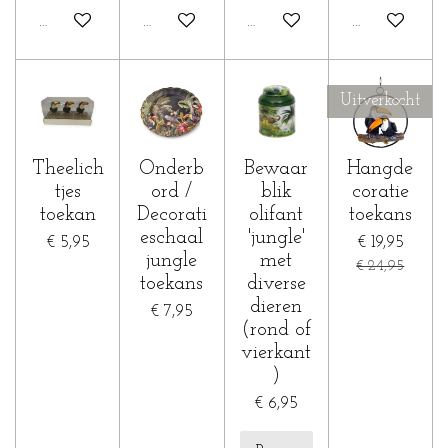
In winkelwagen
In winkelwagen
In winkelwagen
In winkelwa
Uitverkocht
Theelich
Onderb
Bewaar
Hangde
tjes
ord /
blik
coratie
toekan
Decorati
olifant
toekans
eschaal
'jungle'
€ 5,95
€ 19,95
jungle
met
€ 24,95
toekans
diverse
dieren
€ 7,95
(rond of
vierkant
)
€ 6,95