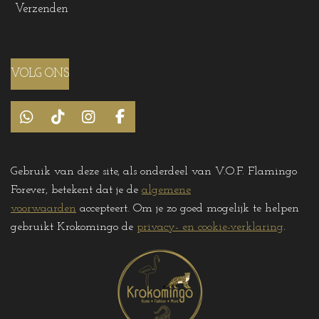
Verzenden
VOLG ONS
W
T
I
F
h
i
n
a
a
k
s
c
t
T
t
e
Gebruik van deze site, als onderdeel van V.O.F. Flamingo
s
o
a
b
Forever, betekent dat je de
algemene
A
k
g
o
p
r
o
voorwaarden
accepteert. Om je zo goed mogelijk te helpen
p
a
k
gebruikt Krokomingo de
privacy- en cookie-verklaring
.
m