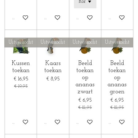
In winkelwagen
In winkelwagen
In winkelwagen
Houd mij op 
Uitverkocht
Uitverkocht
Uitverkocht
Uitverkocht
Kussen
Kaars
Beeld
Beeld
toekan
toekan
toekan
toekan
op
op
€ 16,95
€ 8,95
ananas
ananas
€ 19,95
zwart
groen
€ 6,95
€ 6,95
€ 12,95
€ 12,95
Houd mij op de hoogte
Houd mij op de hoogte
Houd mij op de hoogte
Houd mij op 