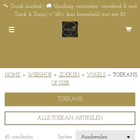
Ga
🐾 Uniek aanbod | 🚚 Vandaag verzonden: verzekerd & met
direct
Track & Trace | ✅ 180+ keer beoordeeld met een 10!
naar
de
hoofdinhoud
HOME
»
WEBSHOP
»
ZOEKEN
»
VOGELS
»
TOEKANS
OP DIER
TOEKANS
ALLE TOEKAN ARTIKELEN
45 resultaten
Sorteer: