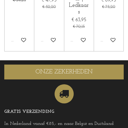
€ 47,95
€ 69,95
€ 39,25
Ledkaar
€ 52,20
€ 75,20
s
€ 63,95
€ 70,15
Houd mij op de hoogte
In winkelwagen
In winkelwagen
In winkelwa
ONZE ZEKERHEDEN
GRATIS VERZENDING
In Nederland vanaf €85,- en naar België en Duitsland