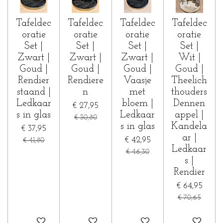
Tafeldec
Tafeldec
Tafeldec
Tafeldec
oratie
oratie
oratie
oratie
Set |
Set |
Set |
Set |
Zwart |
Zwart |
Zwart |
Wit |
Goud |
Goud |
Goud |
Goud |
Rendier
Rendiere
Vaasje
Theelich
staand |
n
met
thouders
Ledkaar
bloem |
Dennen
€ 27,95
s in glas
Ledkaar
appel |
€ 30,80
s in glas
Kandela
€ 37,95
ar |
€ 42,95
€ 41,80
Ledkaar
€ 46,30
s |
Rendier
€ 64,95
€ 70,65
In winkelwagen
In winkelwagen
In winkelwagen
In winkelwa