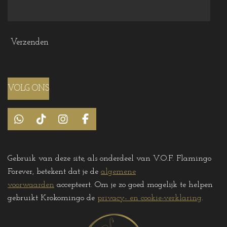
Verzenden
VOLG ONS
W
T
I
F
h
i
n
a
a
k
s
c
t
T
t
e
Gebruik van deze site, als onderdeel van V.O.F. Flamingo
s
o
a
b
Forever, betekent dat je de
algemene
A
k
g
o
p
r
o
voorwaarden
accepteert. Om je zo goed mogelijk te helpen
p
a
k
gebruikt Krokomingo de
privacy- en cookie-verklaring
.
m