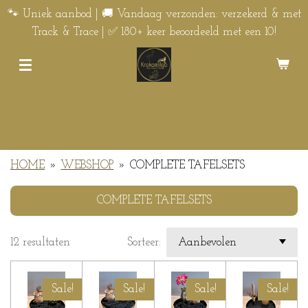
Ga
🐾 Uniek aanbod | 🚚 Vandaag verzonden: verzekerd & met
direct
Track & Trace | ✅ 180+ keer beoordeeld met een 10!
naar
de
hoofdinhoud
HOME
»
WEBSHOP
»
COMPLETE TAFELSETS
COMPLETE TAFELSETS
12 resultaten
Sorteer:
Sale!
Sale!
Sale!
Sale!