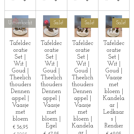
Uitverkocht
Sale!
Sale!
Sale!
Tafeldec
Tafeldec
Tafeldec
Tafeldec
oratie
oratie
oratie
oratie
Set |
Set |
Set |
Set |
Wit |
Wit |
Wit |
Wit |
Goud |
Goud |
Goud |
Goud |
Theelich
Theelich
Theelich
Vaasje
thouders
thouders
thouders
met
Dennen
Dennen
Dennen
bloem |
appel |
appel |
appel |
Kandela
Vaasje
Vaasje
Vaasje
ar |
met
met
met
Ledkaar
bloem
bloem |
bloem |
s |
Egel
Kandela
Rendier
€ 36,95
ar |