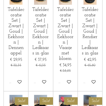
Tafeldec
Tafeldec
Tafeldec
Tafeldec
oratie
oratie
oratie
oratie
Set |
Set |
Set |
Set |
Zwart |
Zwart |
Zwart |
Zwart |
Goud |
Goud |
Goud |
Goud |
Eekhoor
Eekhoor
Eekhoor
Rendier
n |
n |
n |
|
Dennen
Ledkaar
Vaasje
Ledkaar
appel
s in glas
met
s in glas
bloem
€ 29,95
€ 37,95
€ 42,95
€ 34,95
€ 32,35
€ 41,35
€ 45,80
€ 38,85
In winkelwagen
In winkelwagen
In winkelwagen
In winkelwa
Sale!
Sale!
Sale!
Sale!