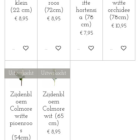
klein
roos
itte
witte
(22 cm)
(72cm)
hortensi
orchidee
a (78
(78cm)
€ 8,95
€ 8,95
cm)
€ 10,95
€ 7,95
In winkelwagen
Houd mij op de hoogte
Houd mij op de hoogte
Houd mij op 
Uitverkocht
Uitverkocht
Zijdenbl
Zijdenbl
oem
oem
Colmore
Colmore
witte
wit (65
pioenroo
cm)
s
€ 8,95
(54cm)