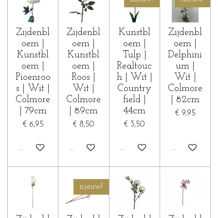
Zijdenbl
Zijdenbl
Kunstbl
Zijdenbl
oem |
oem |
oem |
oem |
Kunstbl
Kunstbl
Tulp |
Delphini
oem |
oem |
Realtouc
um |
Pioenroo
Roos |
h | Wit |
Wit |
s | Wit |
Wit |
Country
Colmore
Colmore
Colmore
field |
| 82cm
| 79cm
| 89cm
44cm
€ 9,95
€ 6,95
€ 8,50
€ 3,50
In winkelwagen
In winkelwagen
In winkelwagen
In winkelwa
nieuw!