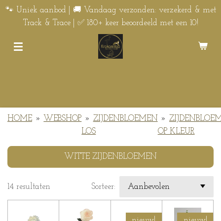
Ga
🐾 Uniek aanbod | 🚚 Vandaag verzonden: verzekerd & met
direct
Track & Trace | ✅ 180+ keer beoordeeld met een 10!
naar
de
hoofdinhoud
HOME
»
WEBSHOP
»
ZIJDENBLOEMEN
»
ZIJDENBLOE
LOS
OP KLEUR
WITTE ZIJDENBLOEMEN
14 resultaten
Sorteer:
nieuw!
nieuw!