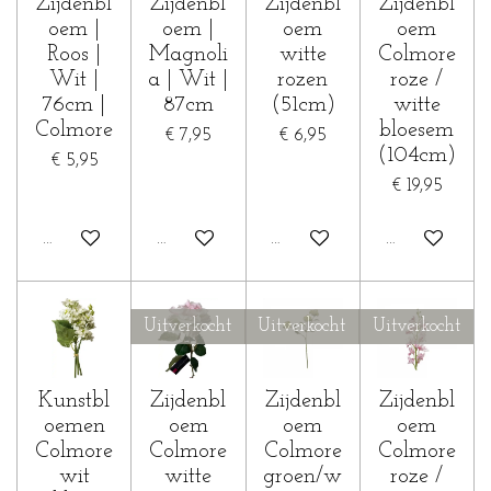
Zijdenbl
Zijdenbl
Zijdenbl
Zijdenbl
oem |
oem |
oem
oem
Roos |
Magnoli
witte
Colmore
Wit |
a | Wit |
rozen
roze /
76cm |
87cm
(51cm)
witte
Colmore
bloesem
€ 7,95
€ 6,95
(104cm)
€ 5,95
€ 19,95
In winkelwagen
In winkelwagen
In winkelwagen
In winkelwa
Uitverkocht
Uitverkocht
Uitverkocht
Kunstbl
Zijdenbl
Zijdenbl
Zijdenbl
oemen
oem
oem
oem
Colmore
Colmore
Colmore
Colmore
wit
witte
groen/w
roze /