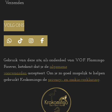
Verzenden
VOLG ONS
W
T
I
F
h
i
n
a
a
k
s
c
t
T
t
e
Gebruik van deze site, als onderdeel van V.O.F. Flamingo
s
o
a
b
Forever, betekent dat je de
algemene
A
k
g
o
p
r
o
voorwaarden
accepteert. Om je zo goed mogelijk te helpen
p
a
k
gebruikt Krokomingo de
privacy- en cookie-verklaring
.
m