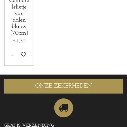
Colmore
lelietje
van
dalen
blauw
(70cm)
€ 11,50
Houd mij op de hoogte
ONZE ZEKERHEDEN
GRATIS VERZENDING