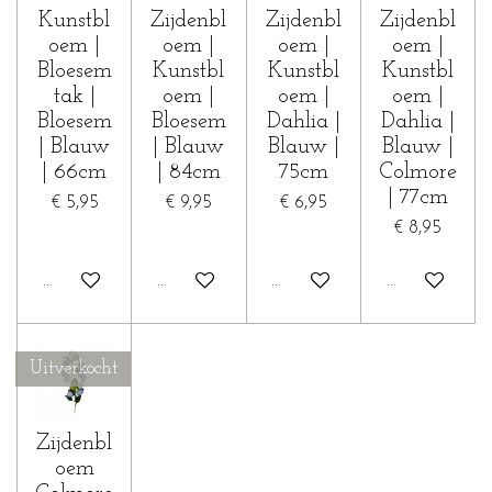
Kunstbl
Zijdenbl
Zijdenbl
Zijdenbl
oem |
oem |
oem |
oem |
Bloesem
Kunstbl
Kunstbl
Kunstbl
tak |
oem |
oem |
oem |
Bloesem
Bloesem
Dahlia |
Dahlia |
| Blauw
| Blauw
Blauw |
Blauw |
| 66cm
| 84cm
75cm
Colmore
| 77cm
€ 5,95
€ 9,95
€ 6,95
€ 8,95
In winkelwagen
In winkelwagen
In winkelwagen
In winkelwa
Uitverkocht
Zijdenbl
oem