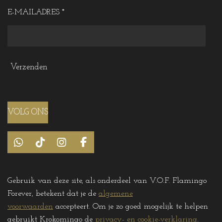
E-MAILADRES *
Verzenden
VOLG ONS
W
T
I
F
h
i
n
a
a
k
s
c
t
T
t
e
Gebruik van deze site, als onderdeel van V.O.F. Flamingo
s
o
a
b
Forever, betekent dat je de
algemene
A
k
g
o
p
r
o
voorwaarden
accepteert. Om je zo goed mogelijk te helpen
p
a
k
gebruikt Krokomingo de
privacy- en cookie-verklaring
.