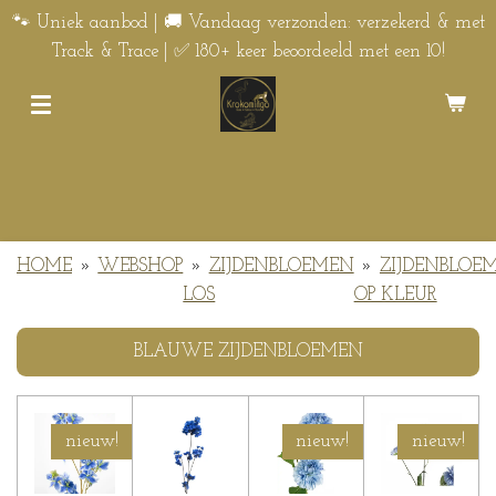
Ga
🐾 Uniek aanbod | 🚚 Vandaag verzonden: verzekerd & met
direct
Track & Trace | ✅ 180+ keer beoordeeld met een 10!
naar
de
hoofdinhoud
HOME
»
WEBSHOP
»
ZIJDENBLOEMEN
»
ZIJDENBLOE
LOS
OP KLEUR
BLAUWE ZIJDENBLOEMEN
nieuw!
nieuw!
nieuw!