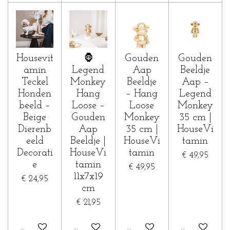
Housevit
🦍
Gouden
Gouden
amin
Legend
Aap
Beeldje
Teckel
Monkey
Beeldje
Aap –
Honden
Hang
– Hang
Legend
beeld –
Loose –
Loose
Monkey
Beige
Gouden
Monkey
35 cm |
Dierenb
Aap
35 cm |
HouseVi
eeld
Beeldje |
HouseVi
tamin
Decorati
HouseVi
tamin
€ 49,95
e
tamin
€ 49,95
11x7x19
€ 24,95
cm
€ 21,95
In winkelwagen
In winkelwagen
In winkelwagen
In winkelwa