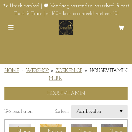
Ga
🐾 Uniek aanbod | 🚚 Vandaag verzonden: verzekerd & met
direct
Track & Trace | ✅ 180+ keer beoordeeld met een 10!
naar
de
hoofdinhoud
HOME
»
WEBSHOP
»
ZOEKEN OP
»
HOUSEVITAMIN
MERK
HOUSEVITAMIN
196 resultaten
Sorteer:
Nieuw
Nieuw
Nieuw
Nieuw