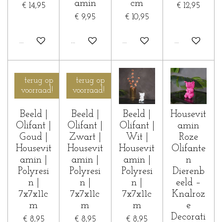
amin
cm
€ 14,95
€ 12,95
€ 9,95
€ 10,95
In winkelwagen
In winkelwagen
In winkelwagen
In winkelwa
terug op
terug op
voorraad!
voorraad!
Beeld |
Beeld |
Beeld |
Housevit
Olifant |
Olifant |
Olifant |
amin
Goud |
Zwart |
Wit |
Roze
Housevit
Housevit
Housevit
Olifante
amin |
amin |
amin |
n
Polyresi
Polyresi
Polyresi
Dierenb
n |
n |
n |
eeld –
7x7x11c
7x7x11c
7x7x11c
Knalroz
m
m
m
e
Decorati
€ 8,95
€ 8,95
€ 8,95