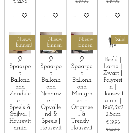
€ 21,95
€ 19,95
€ 19,95
In winkelwagen
In winkelwagen
In winkelwagen
In winkelwa
Nieuw
Nieuw
Nieuw
Sale!
binnen!
binnen!
binnen!
🎈
🎈
🎈
Beeld |
Spaarpo
Spaarpo
Spaarpo
Lama |
t
t
t
Zwart |
Ballonh
Ballonh
Ballonh
Polyresi
ond
ond
ond
n |
Zandkle
Neonroz
Mintgro
Housevit
ur –
e –
en –
amin |
Speels &
Opvalle
Originee
19x7,5x2
Stijlvol |
nd &
l &
2,5cm
Housevit
Speels |
Trendy |
€ 19,95
amin
Housevit
Housevit
€ 23,95