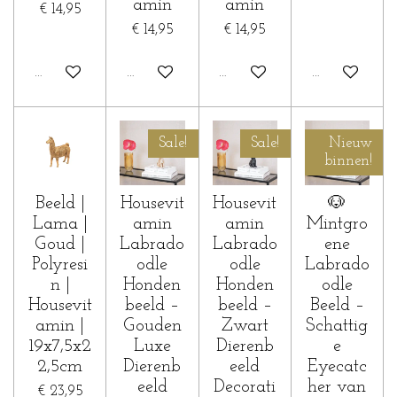
amin
amin
€ 14,95
€ 14,95
€ 14,95
In winkelwagen
In winkelwagen
In winkelwagen
In winkelwa
Sale!
Sale!
Nieuw
binnen!
Beeld |
Housevit
Housevit
🐶
Lama |
amin
amin
Mintgro
Goud |
Labrado
Labrado
ene
Polyresi
odle
odle
Labrado
n |
Honden
Honden
odle
Housevit
beeld –
beeld –
Beeld –
amin |
Gouden
Zwart
Schattig
19x7,5x2
Luxe
Dierenb
e
2,5cm
Dierenb
eeld
Eyecatc
eeld
Decorati
her van
€ 23,95