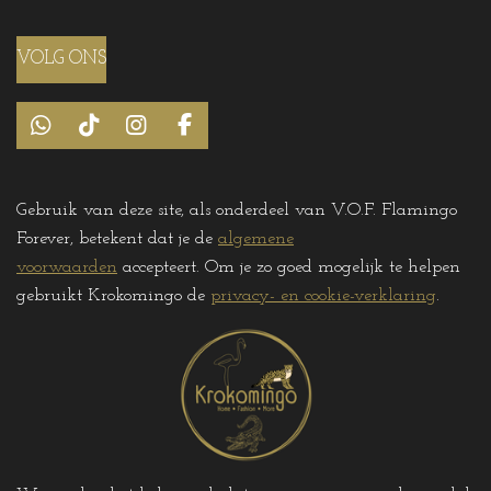
VOLG ONS
W
T
I
F
h
i
n
a
a
k
s
c
t
T
t
e
Gebruik van deze site, als onderdeel van V.O.F. Flamingo
s
o
a
b
Forever, betekent dat je de
algemene
A
k
g
o
p
r
o
voorwaarden
accepteert. Om je zo goed mogelijk te helpen
p
a
k
gebruikt Krokomingo de
privacy- en cookie-verklaring
.
m