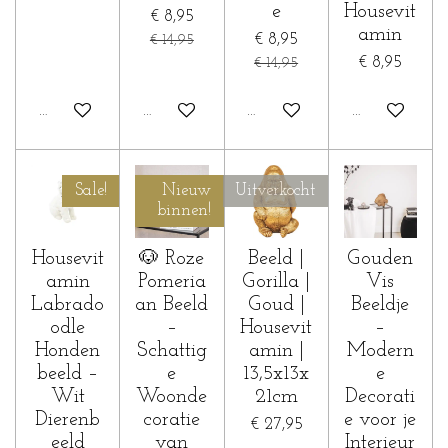
e
Housevit
€ 8,95
amin
€ 8,95
€ 14,95
€ 8,95
€ 14,95
In winkelwagen
In winkelwagen
In winkelwagen
In winkelwa
Sale!
Nieuw
Uitverkocht
binnen!
Housevit
🐶 Roze
Beeld |
Gouden
amin
Pomeria
Gorilla |
Vis
Labrado
an Beeld
Goud |
Beeldje
odle
–
Housevit
–
Honden
Schattig
amin |
Modern
beeld –
e
13,5x13x
e
Wit
Woonde
21cm
Decorati
Dierenb
coratie
e voor je
€ 27,95
eeld
van
Interieur