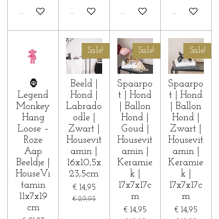
In winkelwagen
In winkelwagen
In winkelwagen
In winkelwa
Sale!
Sale!
Sale!
🦍
Beeld |
Spaarpo
Spaarpo
Legend
Hond |
t | Hond
t | Hond
Monkey
Labrado
| Ballon
| Ballon
Hang
odle |
Hond |
Hond |
Loose –
Zwart |
Goud |
Zwart |
Roze
Housevit
Housevit
Housevit
Aap
amin |
amin |
amin |
Beeldje |
16x10,5x
Keramie
Keramie
HouseVi
23,5cm
k |
k |
tamin
17x7x17c
17x7x17c
€ 14,95
11x7x19
m
m
€ 29,95
cm
€ 14,95
€ 14,95