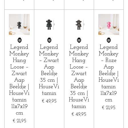
🦍
🦍
🦍
🦍
Legend
Legend
Legend
Legend
Monkey
Monkey
Monkey
Monkey
Hang
– Zwart
Hang
– Roze
Loose –
Aap
Loose –
Aap
Zwart
Beeldje
Zwart
Beeldje |
Aap
35 cm |
Aap
HouseVi
Beeldje |
HouseVi
Beeldje
tamin
HouseVi
tamin
35 cm |
11x7x19
tamin
HouseVi
cm
€ 49,95
11x7x19
tamin
€ 21,95
cm
€ 49,95
€ 21,95