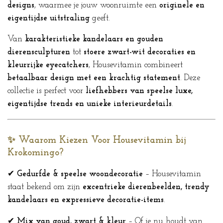
designs
, waarmee je jouw woonruimte een
originele en
eigentijdse uitstraling
geeft.
Van
karakteristieke kandelaars en gouden
dierensculpturen
tot
stoere zwart-wit decoraties en
kleurrijke eyecatchers
, Housevitamin combineert
betaalbaar design met een krachtig statement
. Deze
collectie is perfect voor
liefhebbers van speelse luxe,
eigentijdse trends en unieke interieurdetails
.
✨ Waarom Kiezen Voor Housevitamin bij
Krokomingo?
✔
Gedurfde & speelse woondecoratie
– Housevitamin
staat bekend om zijn
excentrieke dierenbeelden, trendy
kandelaars en expressieve decoratie-items
.
✔
Mix van goud, zwart & kleur
– Of je nu houdt van