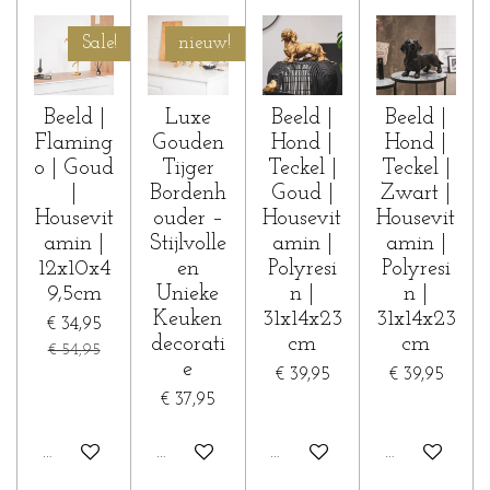
Sale!
nieuw!
Beeld |
Luxe
Beeld |
Beeld |
Flaming
Gouden
Hond |
Hond |
o | Goud
Tijger
Teckel |
Teckel |
|
Bordenh
Goud |
Zwart |
Housevit
ouder –
Housevit
Housevit
amin |
Stijlvolle
amin |
amin |
12x10x4
en
Polyresi
Polyresi
9,5cm
Unieke
n |
n |
Keuken
31x14x23
31x14x23
€ 34,95
decorati
cm
cm
€ 54,95
e
€ 39,95
€ 39,95
€ 37,95
In winkelwagen
In winkelwagen
In winkelwagen
In winkelwa