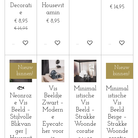
Decorati
Housevit
€ 14,95
e
amin
€ 8,95
€ 8,95
€ 14,95
In winkelwagen
In winkelwagen
Houd mij op de hoogte
In winkelwa
Nieuw
Nieuw
binnen!
binnen!
🐟
Vis
Minimal
Minimal
Neonroz
Beeldje
istische
istische
e Vis
Zwart –
Vis
Vis
Beeld –
Modern
Beeld –
Beeld
Stijlvolle
e
Strakke
Beige –
Blikvan
Eyecatc
Woonde
Strakke
ger |
her voor
coratie
Woonde