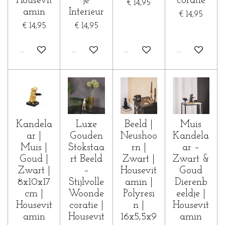
Housevit
je
coratie
€ 14,95
amin
Interieur
€ 14,95
€ 14,95
€ 14,95
In winkelwagen
In winkelwagen
In winkelwagen
In winkelwa
Kandela
Luxe
Beeld |
Muis
ar |
Gouden
Neushoo
Kandela
Muis |
Stokstaa
rn |
ar –
Goud |
rt Beeld
Zwart |
Zwart &
Zwart |
–
Housevit
Goud
8x10x17
Stijlvolle
amin |
Dierenb
cm |
Woonde
Polyresi
eeldje |
Housevit
coratie |
n |
Housevit
amin
Housevit
16x5,5x9
amin