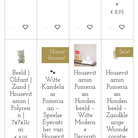
e
€ 8,95
In winkelwagen
In winkelwagen
In winkelwagen
In winkelwa
Nieuw
Sale!
binnen!
Beeld |
🐾
Housevit
Housevit
Olifant |
Witte
amin
amin
Zand |
Kandela
Pomeria
Pomeria
Housevit
ar
an
an
amin |
Pomeria
Honden
Honden
Polyresi
an –
beeld –
beeld –
n |
Speelse
Witte
Zandkle
7x7x11c
Eyecatc
Modern
urige
m
her van
e
Woonde
Housevit
Decorati
coratie