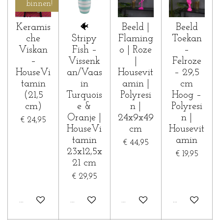
binnen!
Keramis
🐠
Beeld |
Beeld
che
Stripy
Flaming
Toekan
Viskan
Fish –
o | Roze
–
–
Vissenk
|
Felroze
HouseVi
an/Vaas
Housevit
– 29,5
tamin
in
amin |
cm
(21,5
Turquois
Polyresi
Hoog –
cm)
e &
n |
Polyresi
Oranje |
24x9x49
n |
€ 24,95
HouseVi
cm
Housevit
tamin
amin
€ 44,95
23x12,5x
€ 19,95
21 cm
€ 29,95
In winkelwagen
In winkelwagen
In winkelwagen
In winkelwa