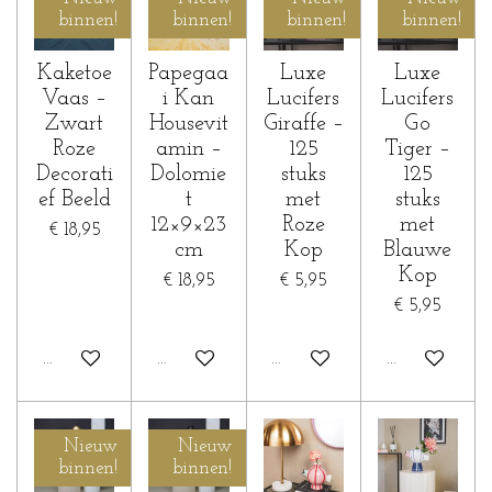
binnen!
binnen!
binnen!
binnen!
Kaketoe
Papegaa
Luxe
Luxe
Vaas –
i Kan
Lucifers
Lucifers
Zwart
Housevit
Giraffe –
Go
Roze
amin –
125
Tiger –
Decorati
Dolomie
stuks
125
ef Beeld
t
met
stuks
12×9×23
Roze
met
€ 18,95
cm
Kop
Blauwe
Kop
€ 18,95
€ 5,95
€ 5,95
In winkelwagen
In winkelwagen
In winkelwagen
In winkelwa
Nieuw
Nieuw
binnen!
binnen!