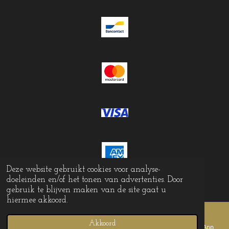
Deze website gebruikt cookies voor analyse-
doeleinden en/of het tonen van advertenties. Door
© 2023 - 2026 Krokomingo
gebruik te blijven maken van de site gaat u
hiermee akkoord.
Akkoord
E-mailadres
Telefoonnummer
TikTok
WhatsApp