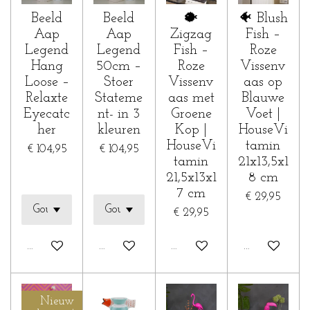
Beeld
Beeld
🐡
🐠 Blush
Aap
Aap
Zigzag
Fish –
Legend
Legend
Fish –
Roze
Hang
50cm –
Roze
Vissenv
Loose –
Stoer
Vissenv
aas op
Relaxte
Stateme
aas met
Blauwe
Eyecatc
nt- in 3
Groene
Voet |
her
kleuren
Kop |
HouseVi
HouseVi
tamin
€ 104,95
€ 104,95
tamin
21x13,5x1
21,5x13x1
8 cm
7 cm
€ 29,95
€ 29,95
In winkelwagen
In winkelwagen
In winkelwagen
In winkelwa
Nieuw