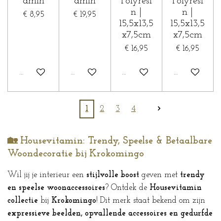
amin
amin
Polyresi
Polyresi
n |
n |
€ 8,95
€ 19,95
15,5x13,5
15,5x13,5
x7,5cm
x7,5cm
€ 16,95
€ 16,95
In winkelwagen
In winkelwagen
In winkelwagen
In winkelwa
1
2
3
4
🏡 Housevitamin: Trendy, Speelse & Betaalbare
Woondecoratie bij Krokomingo
Wil jij je interieur een
stijlvolle boost
geven met
trendy
en speelse woonaccessoires
? Ontdek de
Housevitamin
collectie
bij
Krokomingo
! Dit merk staat bekend om zijn
expressieve beelden, opvallende accessoires en gedurfde