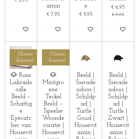
€ 8,95
amin
e
€ 6,95
€ 7,95
€ 9,95
€ 9,95
In winkelwagen
In winkelwagen
In winkelwagen
In winkelwa
Nieuw
Nieuw
binnen!
binnen!
🐶 Roze
🐶
Beeld |
Beeld |
Labrado
Mintgro
Sierade
Sierade
odle
ene
ndoos |
ndoos |
Beeld –
Teckel
Schildp
Schildp
Schattig
Beeld –
ad |
ad |
e
Speelse
Turtle |
Turtle |
Eyecatc
Woonde
Goud |
Zwart |
her van
coratie |
Housevit
Housevit
Housevit
Housevit
amin |
amin |