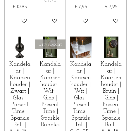
€ 7,95
€ 10,95
€ 7,95
€ 7,95
In winkelwagen
In winkelwagen
In winkelwagen
In winkelwa
Uitverkocht
Kandela
Kandela
Kandela
Kandela
ar |
ar |
ar |
ar |
Kaarsen
Kaarsen
Kaarsen
Kaarsen
houder |
houder |
houder |
houder |
Zwart |
Wit |
Wit |
Bruin |
Glas |
Glas |
Glas |
Glas |
Present
Present
Present
Present
Time |
Time |
Time |
Time |
Sparkle
Sparkle
Sparkle
Sparkle
Ball |
Bubbles
Tall |
Ball |