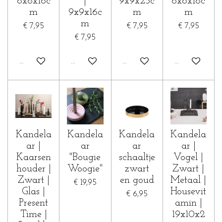
8x8x18c
|
9x9x25c
8x8x18c
m
9x9x16c
m
m
m
€ 7,95
€ 7,95
€ 7,95
€ 7,95
In winkelwagen
Houd mij op de hoogte
In winkelwagen
In winkelwa
Kandela
Kandela
Kandela
Kandela
ar |
ar
ar
ar |
Kaarsen
"Bougie
schaaltje
Vogel |
houder |
Woogie"
zwart
Zwart |
Zwart |
en goud
Metaal |
€ 19,95
Glas |
Housevit
€ 6,95
Present
amin |
Time |
19x10x2