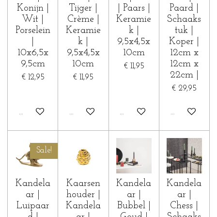
Konijn |
Tijger |
| Paars |
Paard |
Wit |
Crème |
Keramie
Schaaks
Porselein
Keramie
k |
tuk |
|
k |
9,5x4,5x
Koper |
10x6,5x
9,5x4,5x
10cm
12cm x
9,5cm
10cm
12cm x
€ 11,95
22cm |
€ 12,95
€ 11,95
€ 29,95
In winkelwagen
In winkelwagen
In winkelwagen
In winkelwa
Sale!
Kandela
Kaarsen
Kandela
Kandela
ar |
houder |
ar |
ar |
Luipaar
Kandela
Bubbel |
Chess |