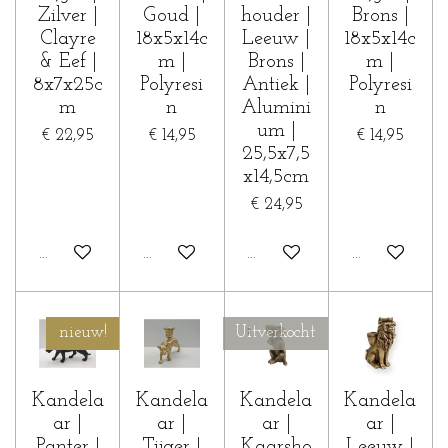
Zilver |
Goud |
houder |
Brons |
Clayre
18x5x14c
Leeuw |
18x5x14c
& Eef |
m |
Brons |
m |
8x7x25c
Polyresi
Antiek |
Polyresi
m
n
Alumini
n
um |
€ 22,95
€ 14,95
€ 14,95
25,5x7,5
x14,5cm
€ 24,95
In winkelwagen
In winkelwagen
In winkelwagen
Houd mij op 
nieuw!
Uitverkocht
Kandela
Kandela
Kandela
Kandela
ar |
ar |
ar |
ar |
Panter |
Tijger |
Kaarsho
Leeuw |