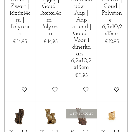
Zwart |
Goud |
uder |
Goud |
18x5x14c
18x5x14c
Aap |
Polyston
m |
m |
Aap
e |
Polyresi
Polyresi
zittend |
6,3x10,2
n
n
Goud |
x15cm
Voor 1
€ 14,95
€ 14,95
€ 12,95
dinerka
ars |
6,2x10,2
x15cm
€ 11,95
In winkelwagen
In winkelwagen
Houd mij op de hoogte
In winkelwa
Uitverkocht