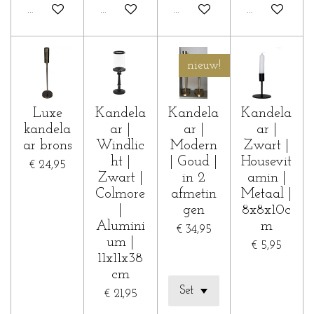
In winkelwagen
In winkelwagen
In winkelwagen
In winkelwa
nieuw!
Luxe
Kandela
Kandela
Kandela
kandela
ar |
ar |
ar |
ar brons
Windlic
Modern
Zwart |
ht |
| Goud |
Housevit
€ 24,95
Zwart |
in 2
amin |
Colmore
afmetin
Metaal |
|
gen
8x8x10c
Alumini
m
€ 34,95
um |
€ 5,95
11x11x38
cm
€ 21,95