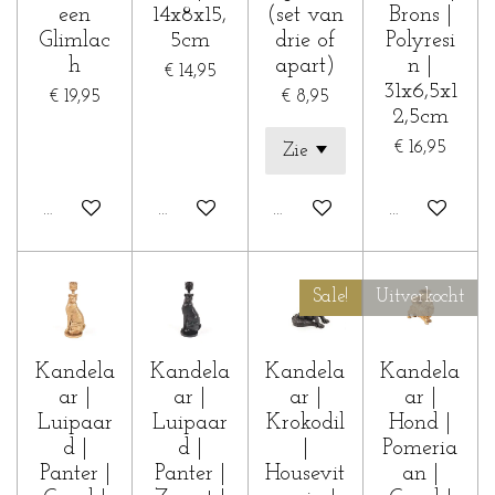
een
14x8x15,
(set van
Brons |
Glimlac
5cm
drie of
Polyresi
h
apart)
n |
€ 14,95
31x6,5x1
€ 19,95
€ 8,95
2,5cm
€ 16,95
In winkelwagen
Houd mij op de hoogte
In winkelwagen
In winkelwa
Sale!
Uitverkocht
Kandela
Kandela
Kandela
Kandela
ar |
ar |
ar |
ar |
Luipaar
Luipaar
Krokodil
Hond |
d |
d |
|
Pomeria
Panter |
Panter |
Housevit
an |