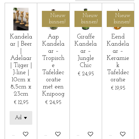
Nieuw
Nieuw
Nieuw
binnen!
binnen!
binnen!
Kandela
Aap
Giraffe
Eend
ar | Beer
Kandela
Kandela
Kandela
|
ar –
ar –
ar –
Adelaar
Tropisch
Jungle
Keramie
| Tijger |
e
Chic
k
J-line |
Tafeldec
Tafeldec
€ 24,95
10cm x
oratie
oratie
8,5cm x
met een
€ 19,95
23cm
Knipoog
€ 12,95
€ 24,95
In winkelwagen
In winkelwagen
In winkelwagen
In winkelwa