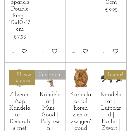
Sparkle
0cm
Double
€ 9,95
Ring |
10x10x17
cm
€ 7,95
In winkelwagen
In winkelwagen
In winkelwagen
In winkelwa
Nieuw
Uitverkocht
Laatste!
binnen!
Zilveren
Kandela
Kandela
Kandela
Aap
ar |
ar uil
ar |
Kandela
Muis |
'horen,
Luipaar
ar –
Goud |
zien of
d |
Decorati
Polyresi
zwijgen'
Panter |
e met
n |
goud
Zwart |