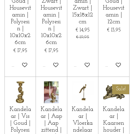
Goud |
Zwart |
amin |
Goud |
Housevit
Housevit
Zwart |
Housevit
amin |
amin |
15x18x12
amin |
Polyresi
Polyresi
cm
12cm
n |
n |
€ 14,95
€ 13,95
10x10x2
10x10x2
€ 19,95
6cm
6cm
€ 17,95
€ 17,95
In winkelwagen
In winkelwagen
In winkelwagen
Houd mij op 
Sale!
Kandela
Kandela
Kandela
Kandela
ar | Vis
ar | Aap
ar |
ar |
| Goud |
| Aap
Vloerka
Kaarsen
Polyresi
zittend |
ndelaar
houder |