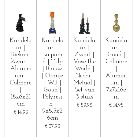
Kandela
Kandela
Kandela
Kandela
ar |
ar |
ar |
ar |
Toekan |
Luipaar
Zwart |
Goud |
Zwart |
d | Tulp
Vase the
Colmore
Alumini
| Blauw
World |
|
um |
| Oranje
Nechi |
Alumini
Colmore
| Wit |
Metaal |
um |
|
Goud |
Set van
7x7x16c
18x6x21
Polyresi
3 stuks
m
cm
n |
€ 59,95
€ 14,95
9x8,5x2
€ 14,95
6cm
€ 37,95