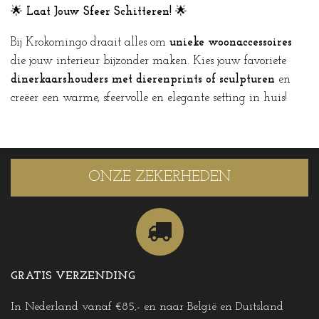
🌟
Laat Jouw Sfeer Schitteren!
🌟
Bij Krokomingo draait alles om
unieke woonaccessoires
die jouw interieur bijzonder maken. Kies jouw favoriete
dinerkaarshouders met dierenprints of sculpturen
en
creëer een warme, sfeervolle en elegante setting in huis!
ONZE ZEKERHEDEN
GRATIS VERZENDING
In Nederland vanaf €85,- en naar België en Duitsland