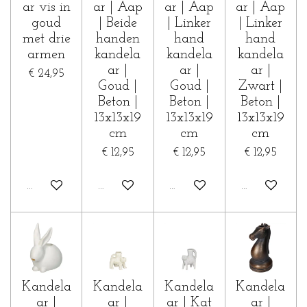
ar vis in
ar | Aap
ar | Aap
ar | Aap
goud
| Beide
| Linker
| Linker
met drie
handen
hand
hand
armen
kandela
kandela
kandela
ar |
ar |
ar |
€ 24,95
Goud |
Goud |
Zwart |
Beton |
Beton |
Beton |
13x13x19
13x13x19
13x13x19
cm
cm
cm
€ 12,95
€ 12,95
€ 12,95
In winkelwagen
In winkelwagen
In winkelwagen
In winkelwa
Kandela
Kandela
Kandela
Kandela
ar |
ar |
ar | Kat
ar |