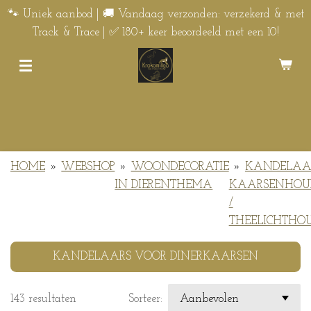
Ga
🐾 Uniek aanbod | 🚚 Vandaag verzonden: verzekerd & met
direct
Track & Trace | ✅ 180+ keer beoordeeld met een 10!
naar
de
hoofdinhoud
HOME
»
WEBSHOP
»
WOONDECORATIE
»
KANDELAAR
IN DIERENTHEMA
KAARSENHOU
/
THEELICHTHO
KANDELAARS VOOR DINERKAARSEN
143 resultaten
Sorteer: