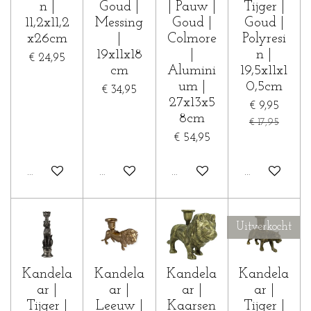
n |
Goud |
| Pauw |
Tijger |
11,2x11,2
Messing
Goud |
Goud |
x26cm
|
Colmore
Polyresi
19x11x18
|
n |
€ 24,95
cm
Alumini
19,5x11x1
um |
0,5cm
€ 34,95
27x13x5
€ 9,95
8cm
€ 17,95
€ 54,95
In winkelwagen
In winkelwagen
In winkelwagen
In winkelwa
Uitverkocht
Kandela
Kandela
Kandela
Kandela
ar |
ar |
ar |
ar |
Tijger |
Leeuw |
Kaarsen
Tijger |