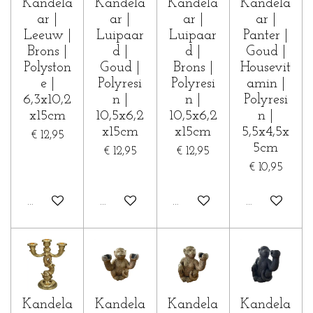
Kandela
Kandela
Kandela
Kandela
ar |
ar |
ar |
ar |
Leeuw |
Luipaar
Luipaar
Panter |
Brons |
d |
d |
Goud |
Polyston
Goud |
Brons |
Housevit
e |
Polyresi
Polyresi
amin |
6,3x10,2
n |
n |
Polyresi
x15cm
10,5x6,2
10,5x6,2
n |
x15cm
x15cm
5,5x4,5x
€ 12,95
5cm
€ 12,95
€ 12,95
€ 10,95
In winkelwagen
In winkelwagen
Houd mij op de hoogte
In winkelwa
Kandela
Kandela
Kandela
Kandela