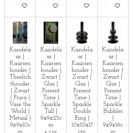
In winkelwagen
In winkelwagen
In winkelwagen
In winkelwa
Kandela
Kandela
Kandela
Kandela
ar |
ar |
ar |
ar |
Kaarsen
Kaarsen
Kaarsen
Kaarsen
houder |
houder |
houder |
houder |
Theelich
Zwart |
Zwart |
Zwart |
thouder
Glas |
Glas |
Glas |
| Zwart
Present
Present
Present
| Piura |
Time |
Time |
Time |
Vase the
Sparkle
Sparkle
Sparkle
World |
Tall |
Double
Bubbles
Metaal |
9x9x25c
Ring |
|
9x9x10c
m
10x10x17
9x9x16c
m
cm
m