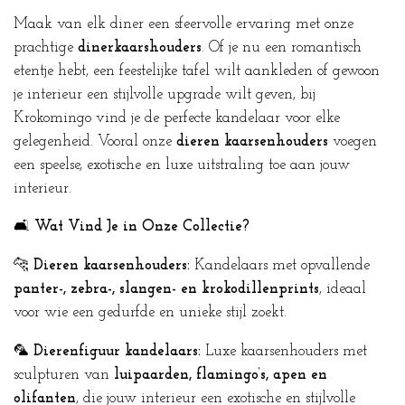
Maak van elk diner een sfeervolle ervaring met onze
prachtige
dinerkaarshouders
. Of je nu een romantisch
etentje hebt, een feestelijke tafel wilt aankleden of gewoon
je interieur een stijlvolle upgrade wilt geven, bij
Krokomingo vind je de perfecte kandelaar voor elke
gelegenheid. Vooral onze
dieren kaarsenhouders
voegen
een speelse, exotische en luxe uitstraling toe aan jouw
interieur.
🛋️
Wat Vind Je in Onze Collectie?
🐆
Dieren kaarsenhouders:
Kandelaars met opvallende
panter-, zebra-, slangen- en krokodillenprints
, ideaal
voor wie een gedurfde en unieke stijl zoekt.
🦜
Dierenfiguur kandelaars:
Luxe kaarsenhouders met
sculpturen van
luipaarden, flamingo’s, apen en
olifanten
, die jouw interieur een exotische en stijlvolle