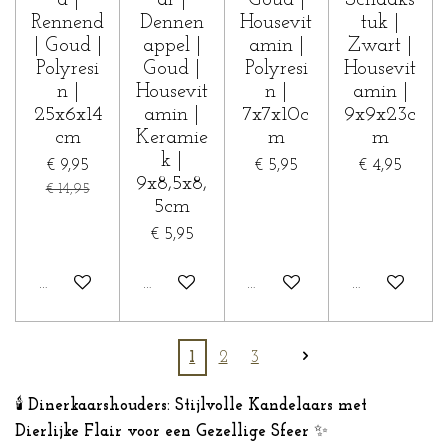
d |
ar |
Goud |
Schaaks
Rennend
Dennen
Housevit
tuk |
| Goud |
appel |
amin |
Zwart |
Polyresi
Goud |
Polyresi
Housevit
n |
Housevit
n |
amin |
25x6x14
amin |
7x7x10c
9x9x23c
cm
Keramie
m
m
k |
€ 9,95
€ 5,95
€ 4,95
9x8,5x8,
€ 14,95
5cm
€ 5,95
In winkelwagen
In winkelwagen
In winkelwagen
In winkelwa
1
2
3
🕯️
Dinerkaarshouders: Stijlvolle Kandelaars met
Dierlijke Flair voor een Gezellige Sfeer
✨