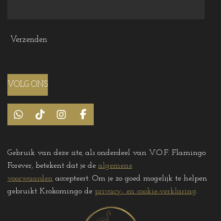
Verzenden
VOLG ONS
W
T
I
F
h
i
n
a
a
k
s
c
t
T
t
e
Gebruik van deze site, als onderdeel van V.O.F. Flamingo
s
o
a
b
Forever, betekent dat je de
algemene
A
k
g
o
p
r
o
voorwaarden
accepteert. Om je zo goed mogelijk te helpen
p
a
k
gebruikt Krokomingo de
privacy- en cookie-verklaring
.
m