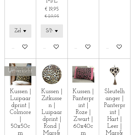
M/L
€ 19,95
€ 29,95
In winkelwagen
In winkelwagen
In winkelwagen
In winkelwa
Uitverkocht
Kussen |
Kussen |
Kussen |
Sleutelh
Luipaar
Zitkusse
Panterpr
anger |
dprint |
n |
int |
Panterpr
Colmore
Luipaar
Roze |
int |
|
dprint |
Zwart |
Hart |
50x50c
Rond |
60x40c
Leer |
m
Mars&
m
Mars&