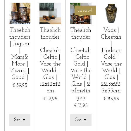
nieuw!
Theelich
Theelich
Theelich
Vaas |
thouders
thouder
thouder
Cheetah
| Jaguar
|
|
|
|
Cheetah
Cheetah
Hudson
Mars&
| Celtic |
| Celtic
Gold |
More |
Vase the
Gold |
Vase the
Zwart |
World |
Vase the
World |
Goud |
Glas |
World |
Glas |
12x12x12
Glas | 2
22,5x22,
€ 39,95
cm
afmetin
5x35cm
gen
€ 12,95
€ 85,95
€ 13,95