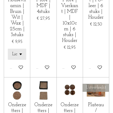
Housevit
More |
More |
t | PU-
amin |
MDF |
Vierkan
leer | 6
Bruin |
4stuks
t | MDF
stuks |
Wit |
|
Houder
€ 27,95
Wax |
10x10c
€ 12,50
25cm |
m | 6
3stuks
stuks |
Houder
€ 9,95
€ 12,95
Houd mij op de hoogte
In winkelwagen
In winkelwagen
Houd mij op 
Uitverkocht
Onderze
Onderze
Onderze
Plateau
tters |
tters |
tters |
/