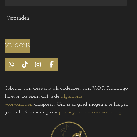
Verzenden
VOLG ONS
W
T
I
F
h
i
n
a
a
k
s
c
t
T
t
e
Gebruik van deze site, als onderdeel van V.O.F. Flamingo
s
o
a
b
Forever, betekent dat je de
algemene
A
k
g
o
p
r
o
voorwaarden
accepteert. Om je zo goed mogelijk te helpen
p
a
k
gebruikt Krokomingo de
privacy- en cookie-verklaring
.
m