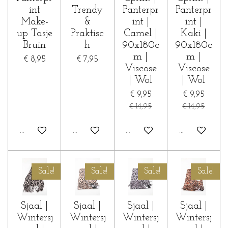
int
Trendy
Panterpr
Panterpr
Make-
&
int |
int |
up Tasje
Praktisc
Camel |
Kaki |
Bruin
h
90x180c
90x180c
m |
m |
€ 8,95
€ 7,95
Viscose
Viscose
| Wol
| Wol
€ 9,95
€ 9,95
€ 14,95
€ 14,95
In winkelwagen
In winkelwagen
In winkelwagen
In winkelwa
Sale!
Sale!
Sale!
Sale!
Sjaal |
Sjaal |
Sjaal |
Sjaal |
Wintersj
Wintersj
Wintersj
Wintersj