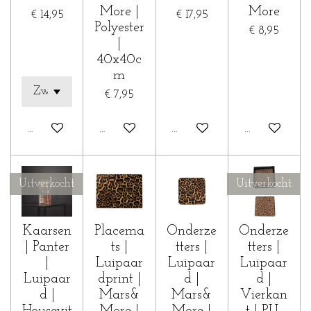
More |
More
€ 14,95
€ 17,95
Polyester
€ 8,95
|
40x40c
m
€ 7,95
Houd mij op de hoogte
In winkelwagen
In winkelwagen
In winkelwa
Uitverkocht
Uitverkocht
Kaarsen
Placema
Onderze
Onderze
| Panter
ts |
tters |
tters |
|
Luipaar
Luipaar
Luipaar
Luipaar
dprint |
d |
d |
d |
Mars&
Mars&
Vierkan