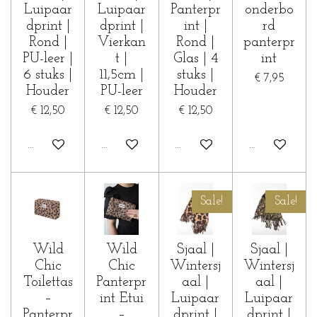
Luipaar
Luipaar
Panterpr
onderbo
dprint |
dprint |
int |
rd
Rond |
Vierkan
Rond |
panterpr
PU-leer |
t |
Glas | 4
int
6 stuks |
11,5cm |
stuks |
€ 7,95
Houder
PU-leer
Houder
€ 12,50
€ 12,50
€ 12,50
In winkelwagen
In winkelwagen
In winkelwagen
Houd mij op 
Sale!
Sale!
Wild
Wild
Sjaal |
Sjaal |
Chic
Chic
Wintersj
Wintersj
Toilettas
Panterpr
aal |
aal |
–
int Etui
Luipaar
Luipaar
Panterpr
–
dprint |
dprint |