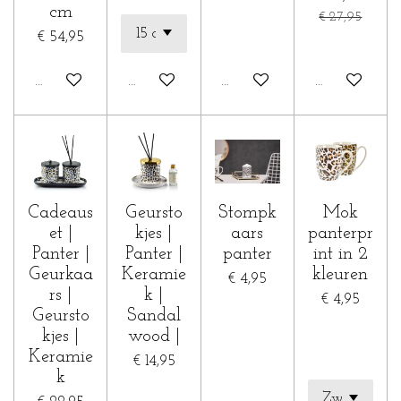
cm
€ 27,95
€ 54,95
In winkelwagen
In winkelwagen
Houd mij op de hoogte
In winkelwa
Cadeaus
Geursto
Stompk
Mok
et |
kjes |
aars
panterpr
Panter |
Panter |
panter
int in 2
Geurkaa
Keramie
kleuren
€ 4,95
rs |
k |
€ 4,95
Geursto
Sandal
kjes |
wood |
Keramie
€ 14,95
k