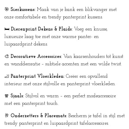
🎯
Sierkussens:
Maak van je bank een blikvanger met
onze comfortabele en trendy panterprint kussens.
🛏️
Dierenprint Dekens & Plaids:
Voeg een knusse,
luxueuze laag toe met onze warme panter- en
luipaardprint dekens.
🎨
Decoratieve Accessoires:
Van kaarsenhouders tot kunst
en wanddecoratie – subtiele accenten met een wilde twist.
🦶
Panterprint Vloerkleden:
Creëer een opvallend
interieur met onze stijlvolle en panterprint vloerkleden.
🧣
Sjaals:
Stijlvol en warm – een perfect modeaccessoire
met een panterprint touch.
🥂
Onderzetters & Placemats:
Bescherm je tafel in stijl met
trendy panterprint en luipaardprint tafelaccessoires.