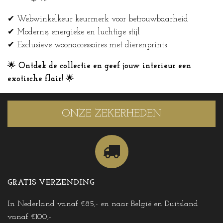
✔ Webwinkelkeur keurmerk voor betrouwbaarheid
✔ Moderne, energieke en luchtige stijl
✔ Exclusieve woonaccessoires met dierenprints
🌟
Ontdek de collectie en geef jouw interieur een
exotische flair!
🌟
ONZE ZEKERHEDEN
GRATIS VERZENDING
In Nederland vanaf €85,- en naar België en Duitsland
vanaf €100,-