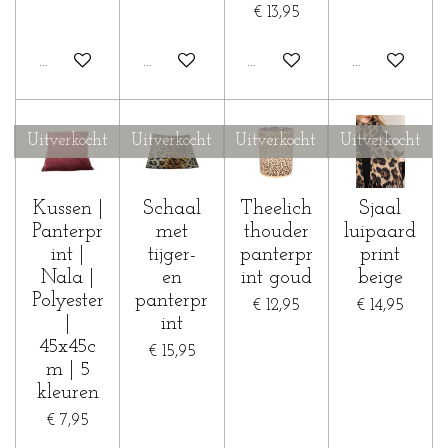
€ 13,95
Houd mij op de hoogte
Houd mij op de hoogte
Houd mij op de hoogte
Houd mij op 
Uitverkocht
Uitverkocht
Uitverkocht
Uitverkocht
Kussen |
Schaal
Theelich
Sjaal
Panterpr
met
thouder
luipaard
int |
tijger-
panterpr
print
Nala |
en
int goud
beige
Polyester
panterpr
€ 12,95
€ 14,95
|
int
45x45c
€ 15,95
m | 5
kleuren
€ 7,95