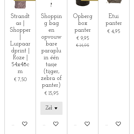
Strandt
Shoppin
Opberg
Etui
as |
g bag
box
panter
Shopper
en
panter
€ 4,95
|
opvouw
€ 9,95
Luipaar
bare
€ 14,95
dprint |
paraplu
Roze |
in één
54x48c
tasje
m
(tijger,
zebra of
€ 7,50
panter)
€ 15,95
In winkelwagen
In winkelwagen
In winkelwagen
In winkelwa