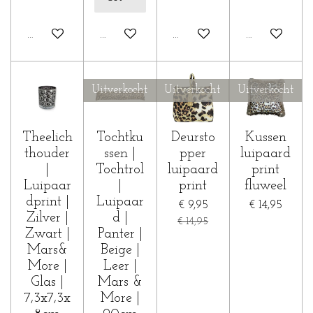
In winkelwagen
In winkelwagen
In winkelwagen
In winkelwa
Uitverkocht
Uitverkocht
Uitverkocht
Theelich
Tochtku
Deursto
Kussen
thouder
ssen |
pper
luipaard
|
Tochtrol
luipaard
print
Luipaar
|
print
fluweel
dprint |
Luipaar
€ 9,95
€ 14,95
Zilver |
d |
€ 14,95
Zwart |
Panter |
Mars&
Beige |
More |
Leer |
Glas |
Mars &
7,3x7,3x
More |