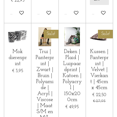
€ 22,95
In winkelwagen
In winkelwagen
In winkelwagen
In winkelwa
Sale!
Sale!
Mok
Trui |
Deken |
Kussen |
dierenpr
Panterpr
Plaid |
Panterpr
int
int |
Luipaar
int |
Zwart |
dprint |
Velvet |
€ 3,95
Bruin |
Katoen |
Vierkan
Polyami
Polyacry
t | 45cm
de |
l |
x 45cm
Acryl |
150x20
€ 22,50
Viscose
0cm
€ 27,95
| Maat
€ 49,95
S/M en