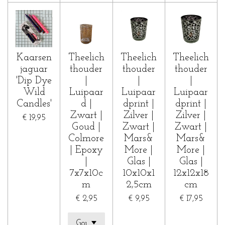
Kaarsen
Theelich
Theelich
Theelich
jaguar
thouder
thouder
thouder
'Dip Dye
|
|
|
Wild
Luipaar
Luipaar
Luipaar
Candles'
d |
dprint |
dprint |
Zwart |
Zilver |
Zilver |
€ 19,95
Goud |
Zwart |
Zwart |
Colmore
Mars&
Mars&
| Epoxy
More |
More |
|
Glas |
Glas |
7x7x10c
10x10x1
12x12x18
m
2,5cm
cm
€ 2,95
€ 9,95
€ 17,95