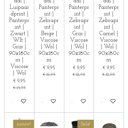
aal |
aal |
aal |
aal |
Luipaar
Panterpr
Panterpr
Panterpr
dprint |
int |
int |
int |
Panterpr
Zebrapr
Zebrapr
Zebrapr
int |
int |
int |
int |
Zwart |
Beige |
Grijs |
Camel |
WIt |
Viscose
Viscose
Viscose
Grijs |
| Wol |
| Wol |
| Wol |
90x180c
90x180c
90x180c
90x180c
m |
m
m
m
Viscose
€ 9,95
€ 9,95
€ 9,95
| Wol
€ 12,95
€ 12,95
€ 12,95
€ 9,95
€ 14,95
In winkelwagen
In winkelwagen
In winkelwagen
In winkelwa
nieuw!
Sale!