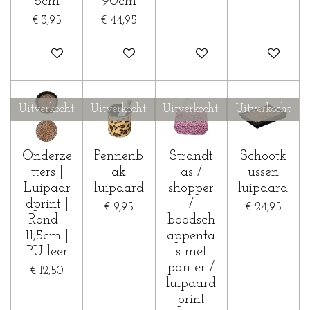
8cm
90cm
€ 3,95
€ 44,95
In winkelwagen
Houd mij op de hoogte
Houd mij op de hoogte
Houd mij op 
Uitverkocht
Uitverkocht
Uitverkocht
Uitverkocht
Onderze
Pennenb
Strandt
Schootk
tters |
ak
as /
ussen
Luipaar
luipaard
shopper
luipaard
dprint |
/
€ 9,95
€ 24,95
Rond |
boodsch
11,5cm |
appenta
PU-leer
s met
panter /
€ 12,50
luipaard
print