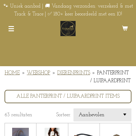
Ga
🐾 Uniek aanbod | 🚚 Vandaag verzonden: verzekerd & met
direct
Track & Trace | ✅ 180+ keer beoordeeld met een 10!
naar
de
hoofdinhoud
HOME
»
WEBSHOP
»
DIERENPRINTS
»
PANTERPRINT
/ LUIPAARDPRINT
ALLE PANTERPRINT / LUIPAARDPRINT ITEMS
63 resultaten
Sorteer: