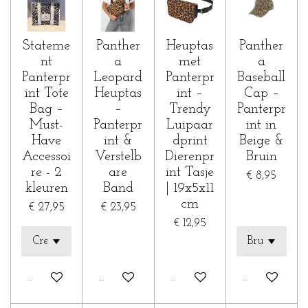
Stateme
Panther
Heuptas
Panther
nt
a
met
a
Panterpr
Leopard
Panterpr
Baseball
int Tote
Heuptas
int –
Cap –
Bag –
–
Trendy
Panterpr
Must-
Panterpr
Luipaar
int in
Have
int &
dprint
Beige &
Accessoi
Verstelb
Dierenpr
Bruin
re - 2
are
int Tasje
€ 8,95
kleuren
Band
| 19x5x11
cm
€ 27,95
€ 23,95
€ 12,95
In winkelwagen
In winkelwagen
In winkelwagen
In winkelwa