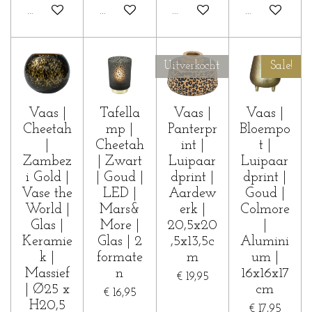
In winkelwagen
In winkelwagen
In winkelwagen
In winkelwa
Uitverkocht
Sale!
Vaas |
Tafella
Vaas |
Vaas |
Cheetah
mp |
Panterpr
Bloempo
|
Cheetah
int |
t |
Zambez
| Zwart
Luipaar
Luipaar
i Gold |
| Goud |
dprint |
dprint |
Vase the
LED |
Aardew
Goud |
World |
Mars&
erk |
Colmore
Glas |
More |
20,5x20
|
Keramie
Glas | 2
,5x13,5c
Alumini
k |
formate
m
um |
Massief
n
16x16x17
€ 19,95
| Ø25 x
cm
€ 16,95
H20,5
€ 17,95