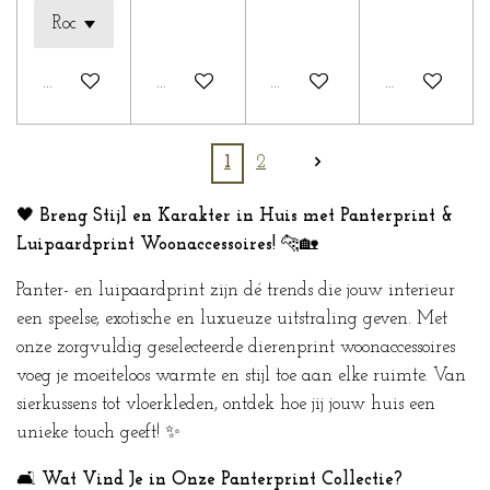
Houd mij op de hoogte
Houd mij op de hoogte
Houd mij op de hoogte
Houd mij op 
1
2
🖤
Breng Stijl en Karakter in Huis met Panterprint &
Luipaardprint Woonaccessoires!
🐆🏡
Panter- en luipaardprint zijn dé trends die jouw interieur
een speelse, exotische en luxueuze uitstraling geven. Met
onze zorgvuldig geselecteerde dierenprint woonaccessoires
voeg je moeiteloos warmte en stijl toe aan elke ruimte. Van
sierkussens tot vloerkleden, ontdek hoe jij jouw huis een
unieke touch geeft! ✨
🛋️
Wat Vind Je in Onze Panterprint Collectie?