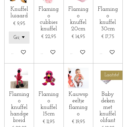
Knuffel
Flaming
Flaming
Flaming
luiaard
o
o
o
cubbies
knuffel
knuffel
€ 9,95
knuffel
20cm
30cm
€ 22,95
€ 14,95
€ 17,75
In winkelwagen
In winkelwagen
In winkelwagen
In winkelwa
Laatste!
Flaming
Flaming
Kauwsp
Baby
o
o
eeltje
deken
knuffel
knuffel
flaming
met
handge
15cm
o
knuffel
breid
olifant
€ 11,95
€ 19,95