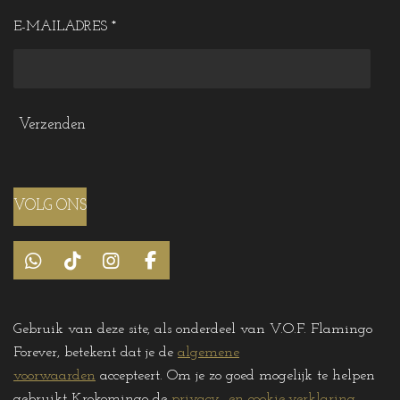
E-MAILADRES *
Verzenden
VOLG ONS
W
T
I
F
h
i
n
a
a
k
s
c
t
T
t
e
Gebruik van deze site, als onderdeel van V.O.F. Flamingo
s
o
a
b
Forever, betekent dat je de
algemene
A
k
g
o
p
r
o
voorwaarden
accepteert. Om je zo goed mogelijk te helpen
p
a
k
gebruikt Krokomingo de
privacy- en cookie-verklaring
.