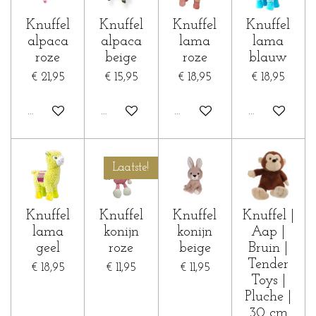
Knuffel
Knuffel
Knuffel
Knuffel
alpaca
alpaca
lama
lama
roze
beige
roze
blauw
€ 21,95
€ 15,95
€ 18,95
€ 18,95
In winkelwagen
In winkelwagen
Houd mij op de hoogte
Houd mij op 
Laatste!
Knuffel
Knuffel
Knuffel
Knuffel |
lama
konijn
konijn
Aap |
geel
roze
beige
Bruin |
Tender
€ 18,95
€ 11,95
€ 11,95
Toys |
Pluche |
30 cm