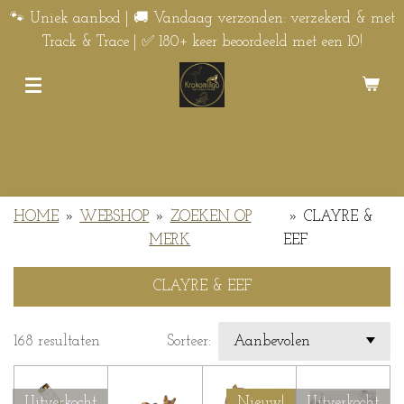
Ga
🐾 Uniek aanbod | 🚚 Vandaag verzonden: verzekerd & met
direct
Track & Trace | ✅ 180+ keer beoordeeld met een 10!
naar
de
hoofdinhoud
HOME
»
WEBSHOP
»
ZOEKEN OP
»
CLAYRE &
MERK
EEF
CLAYRE & EEF
168 resultaten
Sorteer:
Uitverkocht
Nieuw!
Uitverkocht