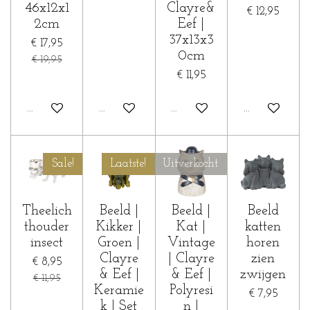
46x12x1
Clayre&
€ 12,95
2cm
Eef |
37x13x3
€ 17,95
0cm
€ 19,95
€ 11,95
In winkelwagen
In winkelwagen
In winkelwagen
In winkelwa
Sale!
Laatste!
Uitverkocht
Theelich
Beeld |
Beeld |
Beeld
thouder
Kikker |
Kat |
katten
insect
Groen |
Vintage
horen
Clayre
| Clayre
zien
€ 8,95
& Eef |
& Eef |
zwijgen
€ 11,95
Keramie
Polyresi
€ 7,95
k | Set
n |