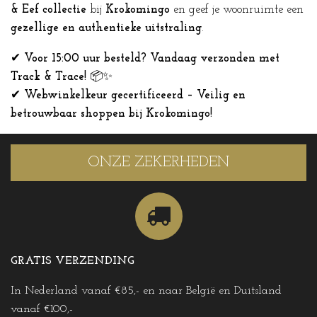
& Eef collectie
bij
Krokomingo
en geef je woonruimte een
gezellige en authentieke uitstraling
.
✔
Voor 15:00 uur besteld? Vandaag verzonden met
Track & Trace!
📦✨
✔
Webwinkelkeur gecertificeerd – Veilig en
betrouwbaar shoppen bij Krokomingo!
ONZE ZEKERHEDEN
GRATIS VERZENDING
In Nederland vanaf €85,- en naar België en Duitsland
vanaf €100,-