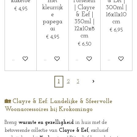
kaketoe
met
Porselein
& Eef |
kleurrijk
| Clayre
300ml |
€ 4,95
e
& Eef |
16x11x10
papega
350ml |
cm
ai
12x10x8
€ 6,95
cm
€ 4,95
€ 6,50
In winkelwagen
In winkelwagen
In winkelwagen
In winkelwa
1
2
3
🏡 Clayre & Eef: Landelijke & Sfeervolle
Woonaccessoires bij Krokomingo
Breng
warmte en gezelligheid
in huis met de
betoverende collectie van
Clayre & Eef
, exclusief