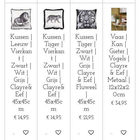
Kussen |
Kussen |
Kussen |
Vaas |
Leeuw |
Tijger |
Tijger |
Kan |
Vierkan
Vierkan
Zwart |
Gieter |
t |
t |
Wit |
Vogels |
Zwart |
Zwart |
Grijs |
Clayre
Wit |
Wit |
Clayre
& Eef |
Grijs |
Grijs |
& Eef |
Metaal |
Clayre&
Clayre&
Fluweel
12x12x2
Eef |
Eef |
|
0cm
45x45c
45x45c
45x45c
€ 34,95
m
m
m
€ 14,95
€ 14,95
€ 21,95
In winkelwagen
In winkelwagen
In winkelwagen
In winkelwa