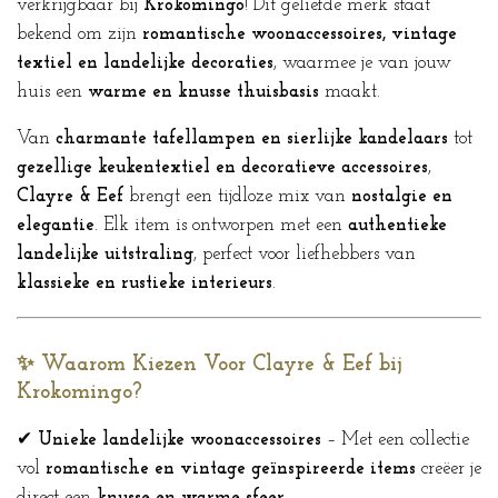
verkrijgbaar bij
Krokomingo
! Dit geliefde merk staat
bekend om zijn
romantische woonaccessoires, vintage
textiel en landelijke decoraties
, waarmee je van jouw
huis een
warme en knusse thuisbasis
maakt.
Van
charmante tafellampen en sierlijke kandelaars
tot
gezellige keukentextiel en decoratieve accessoires
,
Clayre & Eef
brengt een tijdloze mix van
nostalgie en
elegantie
. Elk item is ontworpen met een
authentieke
landelijke uitstraling
, perfect voor liefhebbers van
klassieke en rustieke interieurs
.
✨ Waarom Kiezen Voor Clayre & Eef bij
Krokomingo?
✔
Unieke landelijke woonaccessoires
– Met een collectie
vol
romantische en vintage geïnspireerde items
creëer je
direct een
knusse en warme sfeer
.