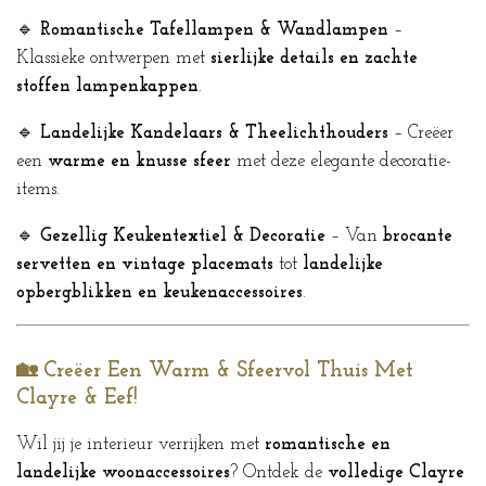
🔹
Romantische Tafellampen & Wandlampen
–
Klassieke ontwerpen met
sierlijke details en zachte
stoffen lampenkappen
.
🔹
Landelijke Kandelaars & Theelichthouders
– Creëer
een
warme en knusse sfeer
met deze elegante decoratie-
items.
🔹
Gezellig Keukentextiel & Decoratie
– Van
brocante
servetten en vintage placemats
tot
landelijke
opbergblikken en keukenaccessoires
.
🏡 Creëer Een Warm & Sfeervol Thuis Met
Clayre & Eef!
Wil jij je interieur verrijken met
romantische en
landelijke woonaccessoires
? Ontdek de
volledige Clayre