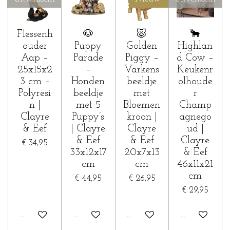
Flessenh
🐶
🐷
🐂
ouder
Puppy
Golden
Highlan
Aap –
Parade
Piggy –
d Cow –
25x15x2
–
Varkens
Keukenr
3 cm –
Honden
beeldje
olhoude
Polyresi
beeldje
met
r
n |
met 5
Bloemen
Champ
Clayre
Puppy’s
kroon |
agnego
& Eef
| Clayre
Clayre
ud |
& Eef
& Eef
Clayre
€ 34,95
33x12x17
20x7x13
& Eef
cm
cm
46x11x21
cm
€ 44,95
€ 26,95
€ 29,95
Houd mij op de hoogte
In winkelwagen
In winkelwagen
Houd mij op 