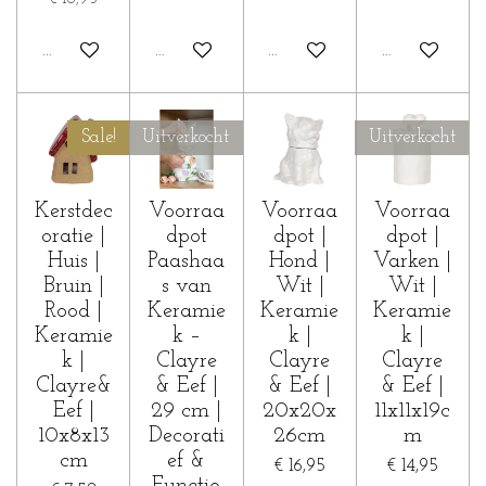
In winkelwagen
In winkelwagen
In winkelwagen
In winkelwa
Sale!
Uitverkocht
Uitverkocht
Kerstdec
Voorraa
Voorraa
Voorraa
oratie |
dpot
dpot |
dpot |
Huis |
Paashaa
Hond |
Varken |
Bruin |
s van
Wit |
Wit |
Rood |
Keramie
Keramie
Keramie
Keramie
k –
k |
k |
k |
Clayre
Clayre
Clayre
Clayre&
& Eef |
& Eef |
& Eef |
Eef |
29 cm |
20x20x
11x11x19c
10x8x13
Decorati
26cm
m
cm
ef &
€ 16,95
€ 14,95
Functio