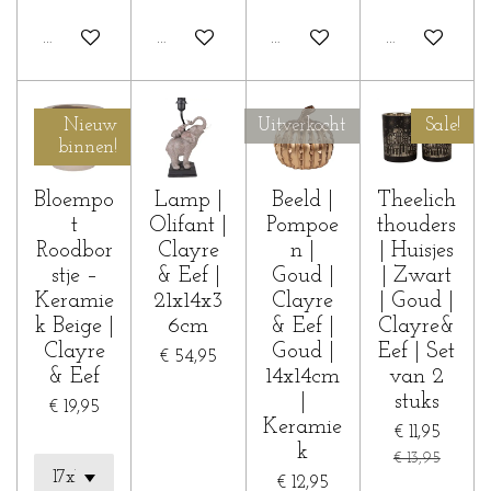
In winkelwagen
In winkelwagen
In winkelwagen
In winkelwa
Nieuw
Uitverkocht
Sale!
binnen!
Bloempo
Lamp |
Beeld |
Theelich
t
Olifant |
Pompoe
thouders
Roodbor
Clayre
n |
| Huisjes
stje –
& Eef |
Goud |
| Zwart
Keramie
21x14x3
Clayre
| Goud |
k Beige |
6cm
& Eef |
Clayre&
Clayre
Goud |
Eef | Set
€ 54,95
& Eef
14x14cm
van 2
|
stuks
€ 19,95
Keramie
€ 11,95
k
€ 13,95
€ 12,95