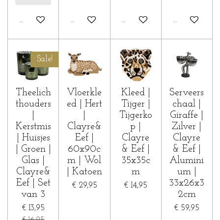
In winkelwagen
In winkelwagen
Houd mij op de hoogte
In winkelwa
Sale!
Theelich
Vloerkle
Kleed |
Serveers
thouders
ed | Hert
Tijger |
chaal |
|
|
Tijgerko
Giraffe |
Kerstmis
Clayre&
p |
Zilver |
| Huisjes
Eef |
Clayre
Clayre
| Groen |
60x90c
& Eef |
& Eef |
Glas |
m | Wol
35x35c
Alumini
Clayre&
| Katoen
m
um |
Eef | Set
33x26x3
€ 29,95
€ 14,95
van 3
2cm
€ 13,95
€ 59,95
€ 16,95