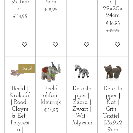
19x11x9c
6cm
n |
m
29x20x
€ 8,95
24cm
€ 14,95
€ 16,95
€ 19,95
In winkelwagen
In winkelwagen
In winkelwagen
In winkelwa
Sale!
Beeld |
Beeld
Deursto
Deursto
Krokodil
olifant
pper |
pper |
| Rood |
kleurrijk
Zebra |
Kat |
Clayre
Zwart |
Grijs |
€ 14,95
& Eef |
Wit |
Textiel |
Polyresi
Polyester
23x9x2
n |
|
9cm