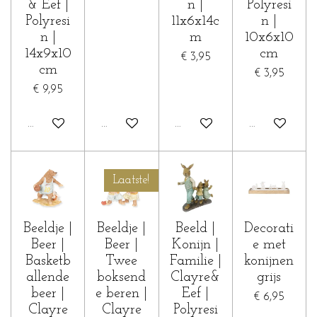
& Eef |
n |
Polyresi
Polyresi
11x6x14c
n |
n |
m
10x6x10
14x9x10
cm
€ 3,95
cm
€ 3,95
€ 9,95
In winkelwagen
In winkelwagen
In winkelwagen
In winkelwa
Laatste!
Beeldje |
Beeldje |
Beeld |
Decorati
Beer |
Beer |
Konijn |
e met
Basketb
Twee
Familie |
konijnen
allende
boksend
Clayre&
grijs
beer |
e beren |
Eef |
€ 6,95
Clayre
Clayre
Polyresi