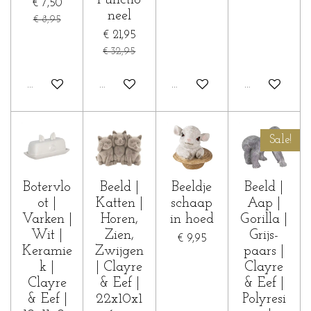
€ 7,50
neel
€ 8,95
€ 21,95
€ 32,95
In winkelwagen
Houd mij op de hoogte
In winkelwagen
Houd mij op 
Sale!
Botervlo
Beeld |
Beeldje
Beeld |
ot |
Katten |
schaap
Aap |
Varken |
Horen,
in hoed
Gorilla |
Wit |
Zien,
Grijs-
€ 9,95
Keramie
Zwijgen
paars |
k |
| Clayre
Clayre
Clayre
& Eef |
& Eef |
& Eef |
22x10x1
Polyresi