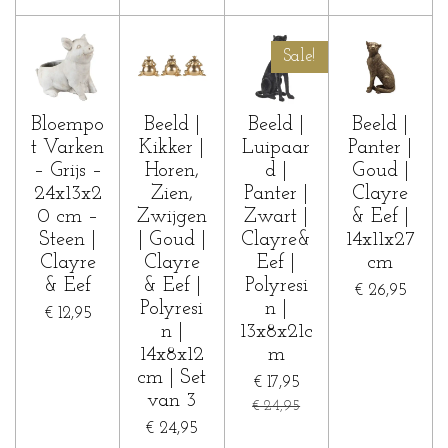
Sale!
Bloempo
Beeld |
Beeld |
Beeld |
t Varken
Kikker |
Luipaar
Panter |
– Grijs –
Horen,
d |
Goud |
24x13x2
Zien,
Panter |
Clayre
0 cm –
Zwijgen
Zwart |
& Eef |
Steen |
| Goud |
Clayre&
14x11x27
Clayre
Clayre
Eef |
cm
& Eef
& Eef |
Polyresi
€ 26,95
Polyresi
n |
€ 12,95
n |
13x8x21c
14x8x12
m
cm | Set
€ 17,95
van 3
€ 24,95
€ 24,95