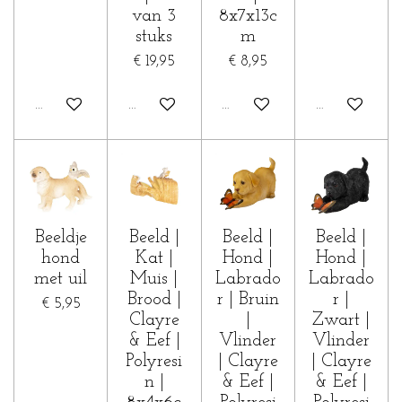
van 3
8x7x13c
stuks
m
€ 19,95
€ 8,95
In winkelwagen
In winkelwagen
Houd mij op de hoogte
In winkelwa
Beeldje
Beeld |
Beeld |
Beeld |
hond
Kat |
Hond |
Hond |
met uil
Muis |
Labrado
Labrado
Brood |
r | Bruin
r |
€ 5,95
Clayre
|
Zwart |
& Eef |
Vlinder
Vlinder
Polyresi
| Clayre
| Clayre
n |
& Eef |
& Eef |