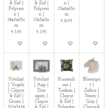
& Eef |
& Eef |
n |
Polyresi
Polyresi
13x6x15c
n |
n |
m
14x11x15c
13x5x11c
€ 16,95
m
m
€ 3,95
€ 3,95
In winkelwagen
In winkelwagen
In winkelwagen
In winkelwa
Fotolijst
Fotolijst
Kussenh
Bloempo
| Vogels
| Aap |
oes |
t |
| Clayre
Drie
Toekan |
Zebra |
& Eef |
apen |
Clayre
Steen |
Groen |
Clayre
& Eef |
Grijs |
20x7x14
& Eef |
Polyester
Clayre&