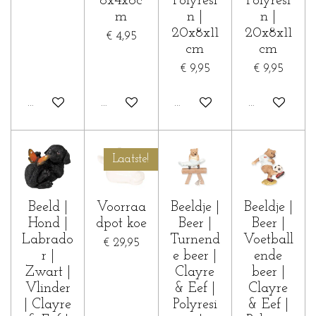
8x4x6c
Polyresi
Polyresi
m
n |
n |
20x8x11
20x8x11
€ 4,95
cm
cm
€ 9,95
€ 9,95
In winkelwagen
In winkelwagen
In winkelwagen
In winkelwa
Laatste!
Beeld |
Voorraa
Beeldje |
Beeldje |
Hond |
dpot koe
Beer |
Beer |
Labrado
Turnend
Voetball
€ 29,95
r |
e beer |
ende
Zwart |
Clayre
beer |
Vlinder
& Eef |
Clayre
| Clayre
Polyresi
& Eef |