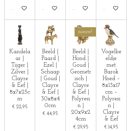
In winkelwagen
In winkelwagen
In winkelwagen
In winkelwa
nieuw!
Kandela
Beeld |
Beeld |
Vogelbe
ar |
Paard |
Hond |
eldje
Tijger |
Ezel |
Goud |
met
Zilver |
Schaap
Geometr
Barok
Clayre
| Goud |
isch |
Hoed –
& Eef |
Clayre
Clayre
8x13x17
8x7x25c
& Eef |
& Eef |
cm –
m
30x8x4
Polyresi
Polyresi
0cm
n |
n |
€ 22,95
20x9x2
Clayre
€ 44,95
4cm
& Eef
€ 29,95
€ 14,95