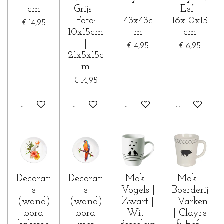
cm
Grijs |
|
Eef |
Foto:
43x43c
16x10x15
€ 14,95
10x15cm
m
cm
|
€ 4,95
€ 6,95
21x5x15c
m
€ 14,95
In winkelwagen
In winkelwagen
In winkelwagen
In winkelwa
Decorati
Decorati
Mok |
Mok |
e
e
Vogels |
Boerderij
(wand)
(wand)
Zwart |
| Varken
bord
bord
Wit |
| Clayre