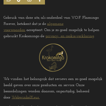
W
T
I
F
h
i
n
a
a
k
s
c
t
T
t
e
Gebruik van deze site, als onderdeel van V.O.F. Flamingo
s
o
a
b
Forever, betekent dat je de
algemene
A
k
g
o
p
r
o
voorwaarden
accepteert. Om je zo goed mogelijk te helpen
p
a
k
gebruikt Krokomingo de
privacy- en cookie-verklaring
.
m
We vinden het belangrijk dat reviews een zo goed mogelijk
beeld geven over onze producten en service. Onze
beoordelingen worden daarom, onpartijdig, beheerd
door
WebwinkelKeur.