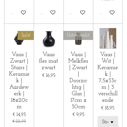
In winkelwagen
In winkelwagen
In winkelwagen
In winkelwa
Sale!
Uitverkocht
Vaas |
Vaas
Vaas |
Vaas |
Zwart |
fles mat
Melkfles
Wit |
Stairs |
zwart
| Zwart
Keramie
Keramie
|
k |
€ 16,95
k |
Doorzic
7,5x33c
Aardew
htig |
m | 3
erk |
Glas |
verschill
18x20c
17cm x
ende
m
30cm
€ 18,95
€ 14,95
€ 9,95
€ 22,95