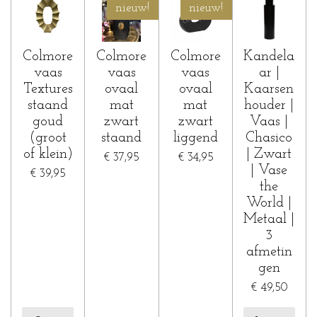
nieuw!
nieuw!
Colmore
Colmore
Colmore
Kandela
vaas
vaas
vaas
ar |
Textures
ovaal
ovaal
Kaarsen
staand
mat
mat
houder |
goud
zwart
zwart
Vaas |
(groot
staand
liggend
Chasico
of klein)
| Zwart
€ 37,95
€ 34,95
| Vase
€ 39,95
the
World |
Metaal |
3
afmetin
gen
€ 49,50