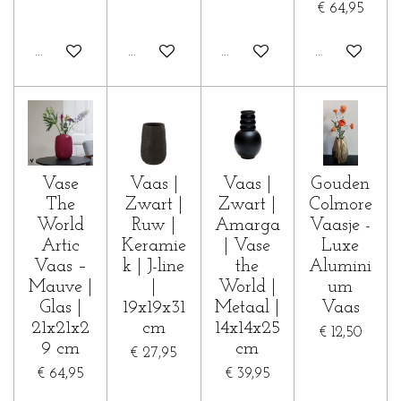
€ 64,95
In winkelwagen
In winkelwagen
In winkelwagen
In winkelwa
Vase
Vaas |
Vaas |
Gouden
The
Zwart |
Zwart |
Colmore
World
Ruw |
Amarga
Vaasje -
Artic
Keramie
| Vase
Luxe
Vaas –
k | J-line
the
Alumini
Mauve |
|
World |
um
Glas |
19x19x31
Metaal |
Vaas
21x21x2
cm
14x14x25
€ 12,50
9 cm
cm
€ 27,95
€ 64,95
€ 39,95