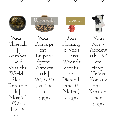
In winkelwagen
In winkelwagen
In winkelwagen
In winkelwa
Uitverkocht
nieuw!
Vaas |
Vaas |
Roze
Vaas
Cheetah
Panterpr
Flaming
Koe –
|
int |
o Vaas
Aardew
Zambez
Luipaar
– Luxe
erk – 24
i Gold |
dprint |
Woonde
cm
Vase the
Aardew
coratie
Hoog |
World |
erk |
in
Unieke
Glas |
20,5x20
Dierenth
Koeienv
Keramie
,5x13,5c
ema (2
aas –
k |
m
Maten)
Krokomi
Massief
ngo
€ 19,95
€ 82,95
| Ø25 x
€ 19,95
H20,5
cm