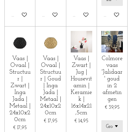
In winkelwagen
In winkelwagen
In winkelwagen
In winkelwa
Vaas |
Vaas |
Vaas |
Colmore
Ovaal |
Ovaal |
Zwart |
vaas
Structuu
Structuu
Jug |
'Jalidaar
r |
r | Goud
Housevit
' goud
Zwart |
| Inga
amin |
in 2
Inga
Jada |
Keramie
afmetin
Jada |
Metaal |
k |
gen
Metaal |
24x10x2
16x14x21
€ 39,95
24x10x2
0cm
,5cm
0cm
€ 17,95
€ 14,95
€ 17,95