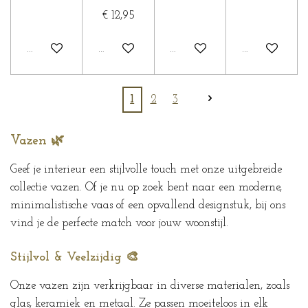
€ 12,95
In winkelwagen
In winkelwagen
In winkelwagen
In winkelwa
1
2
3
Vazen 🌿
Geef je interieur een stijlvolle touch met onze uitgebreide
collectie vazen. Of je nu op zoek bent naar een moderne,
minimalistische vaas of een opvallend designstuk, bij ons
vind je de perfecte match voor jouw woonstijl.
Stijlvol & Veelzijdig 🎨
Onze vazen zijn verkrijgbaar in diverse materialen, zoals
glas, keramiek en metaal. Ze passen moeiteloos in elk