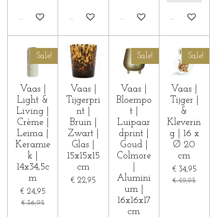
In winkelwagen
In winkelwagen
Houd mij op de hoogte
In winkelwa
Sale!
Sale!
Sale!
Vaas |
Vaas |
Vaas |
Vaas |
Light &
Tijgerpri
Bloempo
Tijger |
Living |
nt |
t |
&
Crème |
Bruin |
Luipaar
Kleverin
Leima |
Zwart |
dprint |
g | 16 x
Keramie
Glas |
Goud |
Ø 20
k |
15x15x15
Colmore
cm
14x34,5c
cm
|
€ 34,95
m
Alumini
€ 22,95
€ 49,95
um |
€ 24,95
16x16x17
€ 36,95
cm