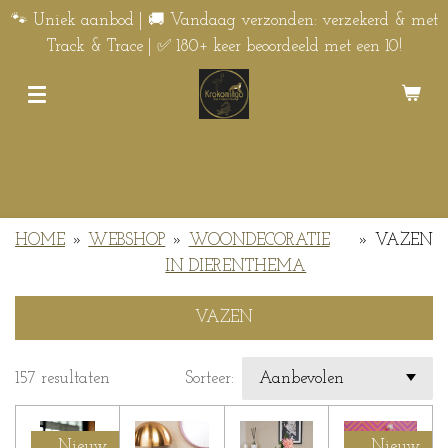
Ga
🐾 Uniek aanbod | 🚚 Vandaag verzonden: verzekerd & met
direct
Track & Trace | ✅ 180+ keer beoordeeld met een 10!
naar
de
hoofdinhoud
HOME
»
WEBSHOP
»
WOONDECORATIE
»
VAZEN
IN DIERENTHEMA
VAZEN
157 resultaten
Sorteer:
Nieuw
Nieuw