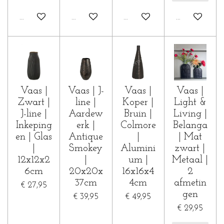
In winkelwagen
In winkelwagen
In winkelwagen
In winkelwa
Vaas |
Vaas | J-
Vaas |
Vaas |
Zwart |
line |
Koper |
Light &
J-line |
Aardew
Bruin |
Living |
Inkeping
erk |
Colmore
Belanga
en | Glas
Antique
|
| Mat
|
Smokey
Alumini
zwart |
12x12x2
|
um |
Metaal |
6cm
20x20x
16x16x4
2
37cm
4cm
afmetin
€ 27,95
gen
€ 39,95
€ 49,95
€ 29,95