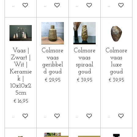
In winkelwagen
In winkelwagen
In winkelwagen
In winkelwa
Vaas |
Colmore
Colmore
Colmore
Zwart |
vaas
vaas
vaas
Wit |
geribbel
spiraal
luxe
Keramie
d goud
goud
goud
k |
€ 29,95
€ 39,95
€ 39,95
10x10x2
5cm
€ 16,95
In winkelwagen
In winkelwagen
In winkelwagen
In winkelwa