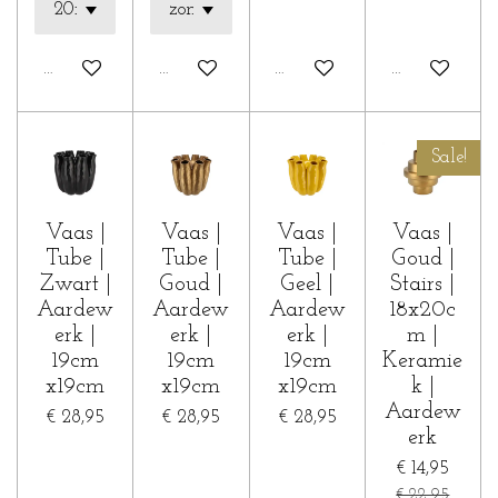
In winkelwagen
In winkelwagen
In winkelwagen
In winkelwa
Sale!
Vaas |
Vaas |
Vaas |
Vaas |
Tube |
Tube |
Tube |
Goud |
Zwart |
Goud |
Geel |
Stairs |
Aardew
Aardew
Aardew
18x20c
erk |
erk |
erk |
m |
19cm
19cm
19cm
Keramie
x19cm
x19cm
x19cm
k |
Aardew
€ 28,95
€ 28,95
€ 28,95
erk
€ 14,95
€ 22,95