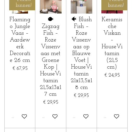
binnen!
binnen!
Flaming
🐡
🐠 Blush
Keramis
o Jungle
Zigzag
Fish –
che
Vaas –
Fish –
Roze
Viskan
Aardew
Roze
Vissenv
–
erk
Vissenv
aas op
HouseVi
Decorati
aas met
Blauwe
tamin
e 26 cm
Groene
Voet |
(21,5
Kop |
HouseVi
cm)
€ 67,95
HouseVi
tamin
€ 24,95
tamin
21x13,5x1
21,5x13x1
8 cm
7 cm
€ 29,95
€ 29,95
In winkelwagen
In winkelwagen
In winkelwagen
In winkelwa