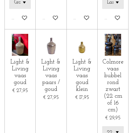
In winkelwagen
In winkelwagen
In winkelwagen
In winkelwa
Light &
Light &
Light &
Colmore
Living
Living
Living
vaas
vaas
vaas
vaas
bubbel
goud
paars /
goud
rond
goud
klein
zwart
€ 27,95
(22 cm
€ 27,95
€ 17,95
of 16
cm)
€ 29,95