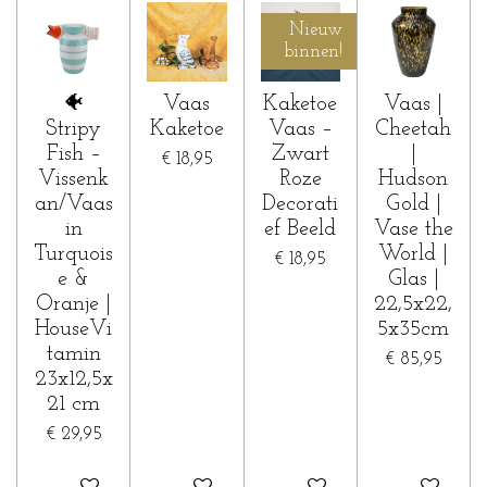
Nieuw
binnen!
🐠
Vaas
Kaketoe
Vaas |
Stripy
Kaketoe
Vaas –
Cheetah
Fish –
Zwart
|
€ 18,95
Vissenk
Roze
Hudson
an/Vaas
Decorati
Gold |
in
ef Beeld
Vase the
Turquois
World |
€ 18,95
e &
Glas |
Oranje |
22,5x22,
HouseVi
5x35cm
tamin
€ 85,95
23x12,5x
21 cm
€ 29,95