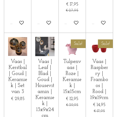
€ 17,95
€ 27,95
In winkelwagen
In winkelwagen
In winkelwagen
In winkelwa
Sale!
Sale!
Vaas |
Vaas |
Tulpenv
Vaas |
Kerstbal
Leaf |
aas |
Raspber
| Goud |
Blad |
Roze |
ry |
Keramie
Goud |
Keramie
Frambo
k | Set
Housevit
k |
os |
van 3
amin |
15x15cm
Rood |
Keramie
19x19cm
€ 29,85
€ 12,95
k |
€ 14,95
€ 39,95
13x9x24
€ 17,95
cm