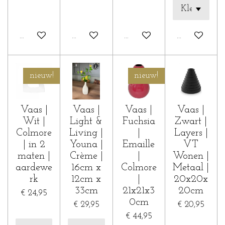
In winkelwagen
In winkelwagen
In winkelwagen
In winkelwa
nieuw!
nieuw!
Vaas |
Vaas |
Vaas |
Vaas |
Wit |
Light &
Fuchsia
Zwart |
Colmore
Living |
|
Layers |
| in 2
Youna |
Emaille
VT
maten |
Crème |
|
Wonen |
aardewe
16cm x
Colmore
Metaal |
rk
12cm x
|
20x20x
33cm
21x21x3
20cm
€ 24,95
0cm
€ 29,95
€ 20,95
€ 44,95