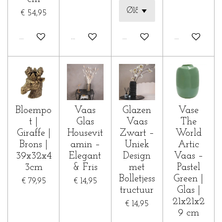
€ 54,95
In winkelwagen
Houd mij op de hoogte
In winkelwagen
In winkelwa
Bloempo
Vaas
Glazen
Vase
t |
Glas
Vaas
The
Giraffe |
Housevit
Zwart –
World
Brons |
amin –
Uniek
Artic
39x32x4
Elegant
Design
Vaas –
3cm
& Fris
met
Pastel
Bolletjess
Green |
€ 79,95
€ 14,95
tructuur
Glas |
21x21x2
€ 14,95
9 cm